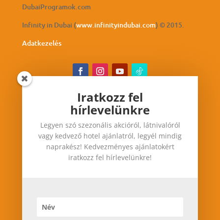
DubaiProgramok.com
Infinity in Dubai (
www.infinityindubai.com
) © 2015.
Adatkezelés
Iratkozz fel
hírlevelünkre
Iratkozz fel hírlevelünkre
Legyen szó szezonális akcióról, látnivalóról
Legyen szó szezonális akcióról, látnivalóról vagy
vagy kedvező hotel ajánlatról, legyél mindig
kedvező hotel ajánlatról, legyél mindig
naprakész! Kedvezményes ajánlatokért
naprakész! Kedvezményes ajánlatokért iratkozz
iratkozz fel hírlevelünkre!
fel hírlevelünkre!