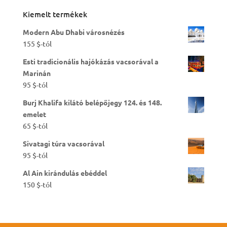
Kiemelt termékek
Modern Abu Dhabi városnézés
155
$
-tól
Esti tradicionális hajókázás vacsorával a
Marinán
95
$
-tól
Burj Khalifa kilátó belépőjegy 124. és 148.
emelet
65
$
-tól
Sivatagi túra vacsorával
95
$
-tól
Al Ain kirándulás ebéddel
150
$
-tól