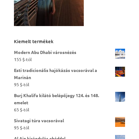
Kiemelt termékek
Modern Abu Dhabi városnézés
155
$
-tól
Esti tradicionális hajókázás vacsorával a
Marinán
95
$
-tól
Burj Khalifa kilátó belépőjegy 124. és 148.
emelet
65
$
-tól
Sivatagi túra vacsorával
95
$
-tól
Al Ain kirándulás ebéddel