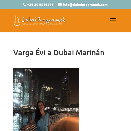
+36 30 9519291
info@dubaiprogramok.com
Varga Évi a Dubai Marinán