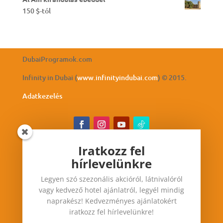
150
$
-tól
DubaiProgramok.com
Infinity in Dubai (
www.infinityindubai.com
) © 2015.
Adatkezelés
Iratkozz fel
hírlevelünkre
Iratkozz fel hírlevelünkre
Legyen szó szezonális akcióról, látnivalóról
Legyen szó szezonális akcióról, látnivalóról vagy
vagy kedvező hotel ajánlatról, legyél mindig
kedvező hotel ajánlatról, legyél mindig
naprakész! Kedvezményes ajánlatokért
naprakész! Kedvezményes ajánlatokért iratkozz
iratkozz fel hírlevelünkre!
fel hírlevelünkre!