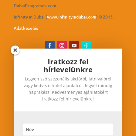
DubaiProgramok.com
Infinity in Dubai (
www.infinityindubai.com
) © 2015.
Adatkezelés
Iratkozz fel
hírlevelünkre
Iratkozz fel hírlevelünkre
Legyen szó szezonális akcióról, látnivalóról
Legyen szó szezonális akcióról, látnivalóról vagy
vagy kedvező hotel ajánlatról, legyél mindig
kedvező hotel ajánlatról, legyél mindig
naprakész! Kedvezményes ajánlatokért
naprakész! Kedvezményes ajánlatokért iratkozz
iratkozz fel hírlevelünkre!
fel hírlevelünkre!