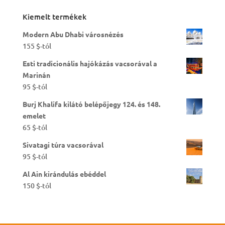
Kiemelt termékek
Modern Abu Dhabi városnézés
155
$
-tól
Esti tradicionális hajókázás vacsorával a
Marinán
95
$
-tól
Burj Khalifa kilátó belépőjegy 124. és 148.
emelet
65
$
-tól
Sivatagi túra vacsorával
95
$
-tól
Al Ain kirándulás ebéddel
150
$
-tól