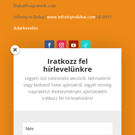
DubaiProgramok.com
Infinity in Dubai (
www.infinityindubai.com
) © 2015.
Adatkezelés
Iratkozz fel
hírlevelünkre
Iratkozz fel hírlevelünkre
Legyen szó szezonális akcióról, látnivalóról
Legyen szó szezonális akcióról, látnivalóról vagy
vagy kedvező hotel ajánlatról, legyél mindig
kedvező hotel ajánlatról, legyél mindig
naprakész! Kedvezményes ajánlatokért
naprakész! Kedvezményes ajánlatokért iratkozz
iratkozz fel hírlevelünkre!
fel hírlevelünkre!