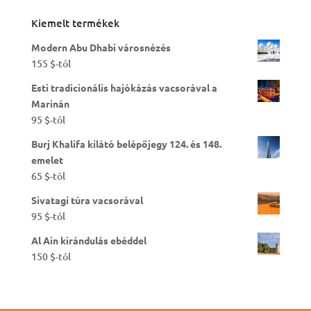
Kiemelt termékek
Modern Abu Dhabi városnézés
155
$
-tól
Esti tradicionális hajókázás vacsorával a
Marinán
95
$
-tól
Burj Khalifa kilátó belépőjegy 124. és 148.
emelet
65
$
-tól
Sivatagi túra vacsorával
95
$
-tól
Al Ain kirándulás ebéddel
150
$
-tól