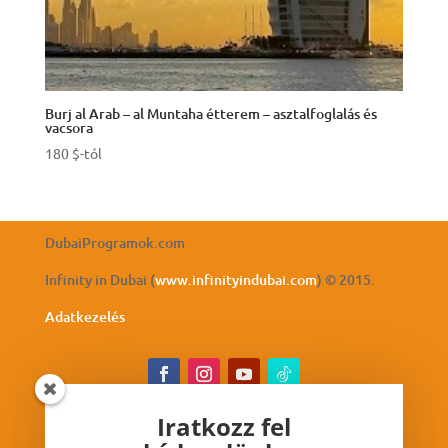
Burj al Arab – al Muntaha étterem – asztalfoglalás és
vacsora
180
$
-tól
DubaiProgramok.com
Infinity in Dubai (
www.infinityindubai.com
) © 2015.
Adatkezelés
Iratkozz fel