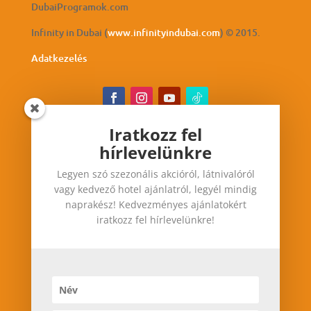
DubaiProgramok.com
Infinity in Dubai (
www.infinityindubai.com
) © 2015.
Adatkezelés
Iratkozz fel
hírlevelünkre
Iratkozz fel hírlevelünkre
Legyen szó szezonális akcióról, látnivalóról
Legyen szó szezonális akcióról, látnivalóról vagy
vagy kedvező hotel ajánlatról, legyél mindig
kedvező hotel ajánlatról, legyél mindig
naprakész! Kedvezményes ajánlatokért
naprakész! Kedvezményes ajánlatokért iratkozz
iratkozz fel hírlevelünkre!
fel hírlevelünkre!