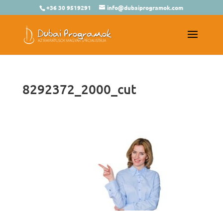
+36 30 9519291
info@dubaiprogramok.com
8292372_2000_cut