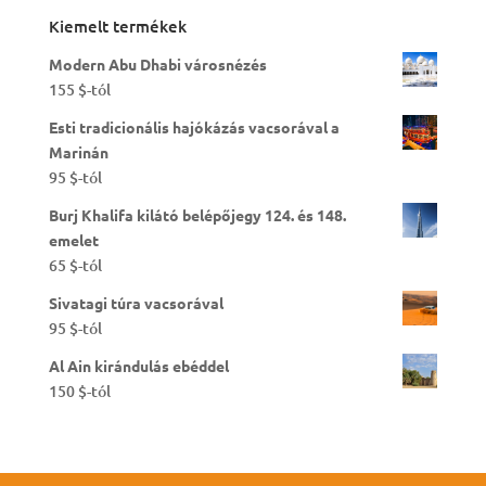
Kiemelt termékek
Modern Abu Dhabi városnézés
155
$
-tól
Esti tradicionális hajókázás vacsorával a
Marinán
95
$
-tól
Burj Khalifa kilátó belépőjegy 124. és 148.
emelet
65
$
-tól
Sivatagi túra vacsorával
95
$
-tól
Al Ain kirándulás ebéddel
150
$
-tól