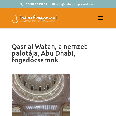
+36 30 9519291
info@dubaiprogramok.com
Qasr al Watan, a nemzet
palotája, Abu Dhabi,
fogadócsarnok