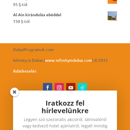
95
$
-tól
Al Ain kirándulás ebéddel
150
$
-tól
DubaiProgramok.com
Infinity in Dubai (
www.infinityindubai.com
) © 2015.
Adatkezelés
Iratkozz fel
hírlevelünkre
Iratkozz fel hírlevelünkre
Legyen szó szezonális akcióról, látnivalóról
Legyen szó szezonális akcióról, látnivalóról vagy
vagy kedvező hotel ajánlatról, legyél mindig