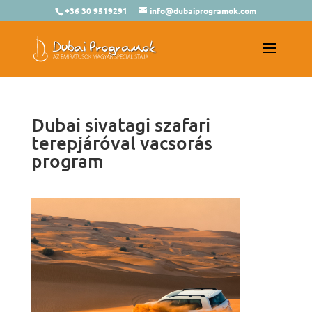
+36 30 9519291
info@dubaiprogramok.com
Dubai sivatagi szafari
terepjáróval vacsorás
program