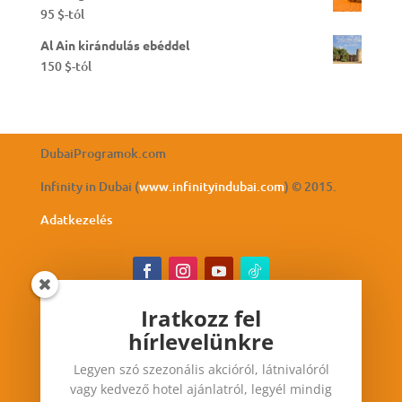
95
$
-tól
Al Ain kirándulás ebéddel
150
$
-tól
DubaiProgramok.com
Infinity in Dubai (
www.infinityindubai.com
) © 2015.
Adatkezelés
Iratkozz fel
hírlevelünkre
Iratkozz fel hírlevelünkre
Legyen szó szezonális akcióról, látnivalóról
Legyen szó szezonális akcióról, látnivalóról vagy
vagy kedvező hotel ajánlatról, legyél mindig