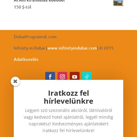
150
$
-tól
DubaiProgramok.com
Infinity in Dubai (
www.infinityindubai.com
) © 2015.
Adatkezelés
Iratkozz fel
hírlevelünkre
Iratkozz fel hírlevelünkre
Legyen szó szezonális akcióról, látnivalóról
Legyen szó szezonális akcióról, látnivalóról vagy
vagy kedvező hotel ajánlatról, legyél mindig
kedvező hotel ajánlatról, legyél mindig
naprakész! Kedvezményes ajánlatokért
naprakész! Kedvezményes ajánlatokért iratkozz
iratkozz fel hírlevelünkre!
fel hírlevelünkre!