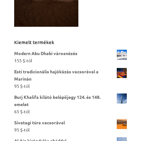
Kiemelt termékek
Modern Abu Dhabi városnézés
155
$
-tól
Esti tradicionális hajókázás vacsorával a
Marinán
95
$
-tól
Burj Khalifa kilátó belépőjegy 124. és 148.
emelet
65
$
-tól
Sivatagi túra vacsorával
95
$
-tól
Al Ain kirándulás ebéddel