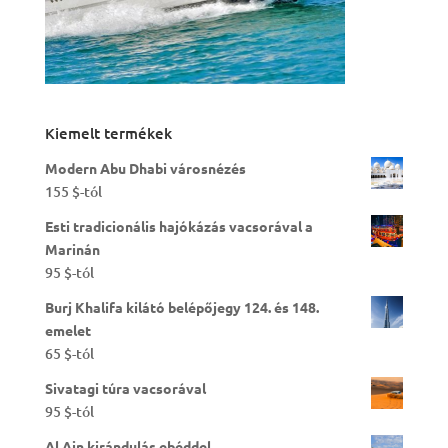
Kiemelt termékek
Modern Abu Dhabi városnézés
155
$
-tól
Esti tradicionális hajókázás vacsorával a
Marinán
95
$
-tól
Burj Khalifa kilátó belépőjegy 124. és 148.
emelet
65
$
-tól
Sivatagi túra vacsorával
95
$
-tól
Al Ain kirándulás ebéddel