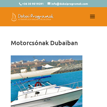
+36 30 9519291
info@dubaiprogramok.com
Motorcsónak Dubaiban