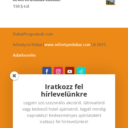
150
$
-tól
DubaiProgramok.com
Infinity in Dubai (
www.infinityindubai.com
) © 2015.
Adatkezelés
Iratkozz fel
hírlevelünkre
Iratkozz fel hírlevelünkre
Legyen szó szezonális akcióról, látnivalóról
Legyen szó szezonális akcióról, látnivalóról vagy
vagy kedvező hotel ajánlatról, legyél mindig
kedvező hotel ajánlatról, legyél mindig
naprakész! Kedvezményes ajánlatokért
naprakész! Kedvezményes ajánlatokért iratkozz
iratkozz fel hírlevelünkre!
fel hírlevelünkre!