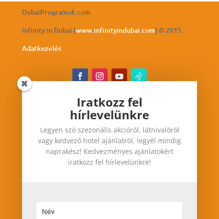
DubaiProgramok.com
Infinity in Dubai (
www.infinityindubai.com
) © 2015.
Adatkezelés
Iratkozz fel
hírlevelünkre
Iratkozz fel hírlevelünkre
Legyen szó szezonális akcióról, látnivalóról
Legyen szó szezonális akcióról, látnivalóról vagy
vagy kedvező hotel ajánlatról, legyél mindig
kedvező hotel ajánlatról, legyél mindig
naprakész! Kedvezményes ajánlatokért
naprakész! Kedvezményes ajánlatokért iratkozz
iratkozz fel hírlevelünkre!
fel hírlevelünkre!