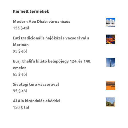
Kiemelt termékek
Modern Abu Dhabi városnézés
155
$
-tól
Esti tradicionális hajókázás vacsorával a
Marinán
95
$
-tól
Burj Khalifa kilátó belépőjegy 124. és 148.
emelet
65
$
-tól
Sivatagi túra vacsorával
95
$
-tól
Al Ain kirándulás ebéddel
150
$
-tól