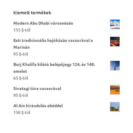
Kiemelt termékek
Modern Abu Dhabi városnézés
155
$
-tól
Esti tradicionális hajókázás vacsorával a
Marinán
95
$
-tól
Burj Khalifa kilátó belépőjegy 124. és 148.
emelet
65
$
-tól
Sivatagi túra vacsorával
95
$
-tól
Al Ain kirándulás ebéddel
150
$
-tól