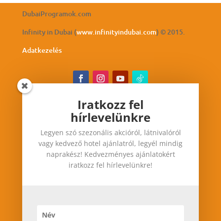
DubaiProgramok.com
Infinity in Dubai (
www.infinityindubai.com
) © 2015.
Adatkezelés
Iratkozz fel
hírlevelünkre
Iratkozz fel hírlevelünkre
Legyen szó szezonális akcióról, látnivalóról
Legyen szó szezonális akcióról, látnivalóról vagy
vagy kedvező hotel ajánlatról, legyél mindig
kedvező hotel ajánlatról, legyél mindig
naprakész! Kedvezményes ajánlatokért
naprakész! Kedvezményes ajánlatokért iratkozz
iratkozz fel hírlevelünkre!
fel hírlevelünkre!