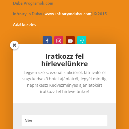
DubaiProgramok.com
Infinity in Dubai (
www.infinityindubai.com
) © 2015.
Adatkezelés
Iratkozz fel
hírlevelünkre
Iratkozz fel hírlevelünkre
Legyen szó szezonális akcióról, látnivalóról
Legyen szó szezonális akcióról, látnivalóról vagy
vagy kedvező hotel ajánlatról, legyél mindig
kedvező hotel ajánlatról, legyél mindig
naprakész! Kedvezményes ajánlatokért
naprakész! Kedvezményes ajánlatokért iratkozz
iratkozz fel hírlevelünkre!
fel hírlevelünkre!