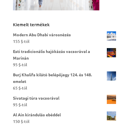
Kiemelt termékek
Modern Abu Dhabi városnézés
155
$
-tól
Esti tradicionális hajókázás vacsorával a
Marinán
95
$
-tól
Burj Khalifa kilátó belépőjegy 124. és 148.
emelet
65
$
-tól
Sivatagi túra vacsorával
95
$
-tól
Al Ain kirándulás ebéddel
150
$
-tól