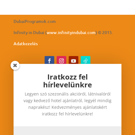
DubaiProgramok.com
Infinity in Dubai (
www.infinityindubai.com
) © 2015.
Adatkezelés
Iratkozz fel
hírlevelünkre
Iratkozz fel hírlevelünkre
Legyen szó szezonális akcióról, látnivalóról
Legyen szó szezonális akcióról, látnivalóról vagy
vagy kedvező hotel ajánlatról, legyél mindig
kedvező hotel ajánlatról, legyél mindig
naprakész! Kedvezményes ajánlatokért
naprakész! Kedvezményes ajánlatokért iratkozz
iratkozz fel hírlevelünkre!
fel hírlevelünkre!