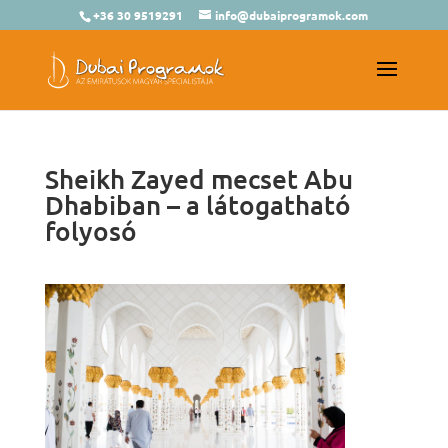
+36 30 9519291
info@dubaiprogramok.com
Sheikh Zayed mecset Abu
Dhabiban – a látogatható
folyosó