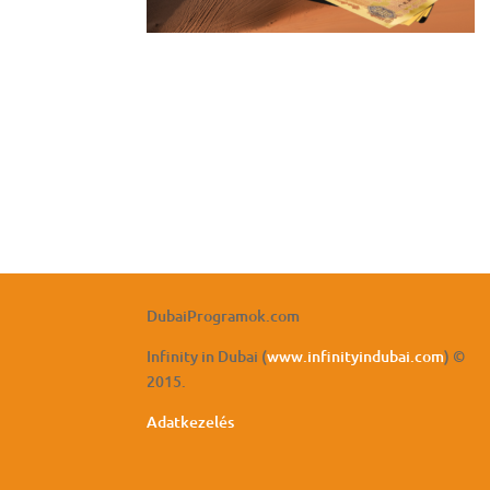
DubaiProgramok.com
Infinity in Dubai (
www.infinityindubai.com
) ©
2015.
Adatkezelés