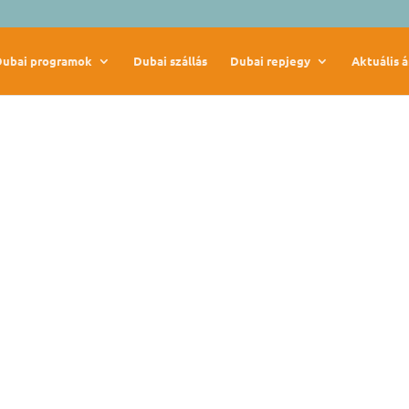
Dubai programok
Dubai szállás
Dubai repjegy
Aktuális á