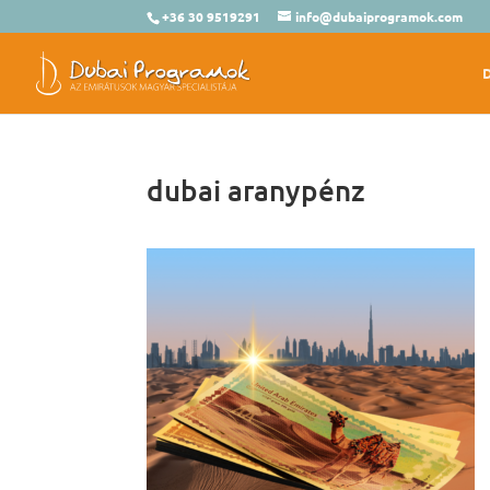
+36 30 9519291
info@dubaiprogramok.com
dubai aranypénz