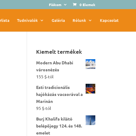
Fiókom
0 Elemek
rlista
Tudnivalók
Galéria
Rólunk
Kapcsolat
Kiemelt termékek
Modern Abu Dhabi
városnézés
155
$
-tól
Esti tradicionális
hajókázás vacsorával a
Marinán
95
$
-tól
Burj Khalifa kilátó
belépőjegy 124. és 148.
emelet