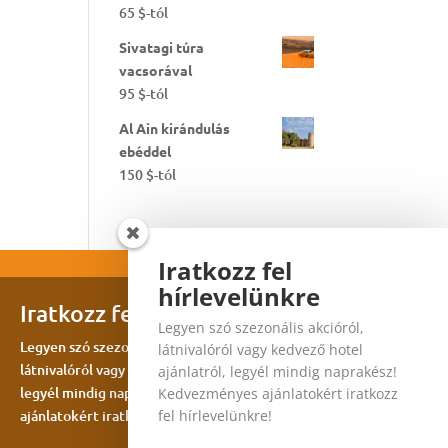
65
$
-tól
Sivatagi túra
vacsorával
95
$
-tól
Al Ain kirándulás
ebéddel
150
$
-tól
Iratkozz fel
hírlevelünkre
Iratkozz fel hírlevelünkre
Legyen szó szezonális akcióról,
Legyen szó szezonális akcióról,
látnivalóról vagy kedvező hotel
látnivalóról vagy kedvező hotel ajánlatról,
ajánlatról, legyél mindig naprakész!
legyél mindig naprakész! Kedvezményes
Kedvezményes ajánlatokért iratkozz
ajánlatokért iratkozz fel hírlevelünkre!
fel hírlevelünkre!