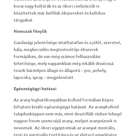
korai nagy kultúrák és az ókori civilizációk is
készítettek már belőlük ékszereket és kultikus
tárgyakat.
Nemcsak fénylik
Gazdasági jelentősége vitathatatlan és a jólét, szeretet,
hála, megbecsülés megtestesítője ékszerek
formájában, de van még számos felhasználási
lehetősége, mely napjainkban még inkább divatossá
teszik bármilyen állagú és állapotú – por, pehely,
lapocska, spray – megjelenését.
Egészségügyi hatásai
Az arany leghatékonyabban kolloid formában képes
kifejteni kiváló egészségügyi hatásait. Az aranykolloid
tulajdonképpen nem más, mint desztillált vízben lebegő
nagyon finom szemcséjű arany, melyet aranyvíznek is
neveznek. Az ókori egyiptomiak az aranyat mentális,
testi és spirituális tisztításra és az életerő növelésére