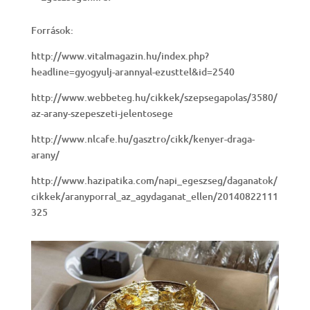
Források:
http://www.vitalmagazin.hu/index.php?
headline=gyogyulj-arannyal-ezusttel&id=2540
http://www.webbeteg.hu/cikkek/szepsegapolas/3580/
az-arany-szepeszeti-jelentosege
http://www.nlcafe.hu/gasztro/cikk/kenyer-draga-
arany/
http://www.hazipatika.com/napi_egeszseg/daganatok/
cikkek/aranyporral_az_agydaganat_ellen/20140822111
325