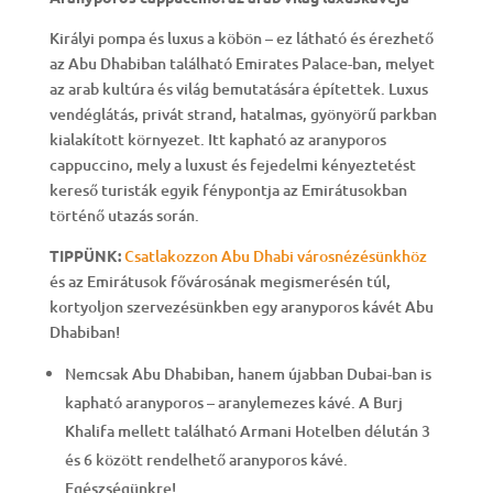
Királyi pompa és luxus a köbön – ez látható és érezhető
az Abu Dhabiban található Emirates Palace-ban, melyet
az arab kultúra és világ bemutatására építettek. Luxus
vendéglátás, privát strand, hatalmas, gyönyörű parkban
kialakított környezet. Itt kapható az aranyporos
cappuccino, mely a luxust és fejedelmi kényeztetést
kereső turisták egyik fénypontja az Emirátusokban
történő utazás során.
TIPPÜNK:
Csatlakozzon Abu Dhabi városnézésünkhöz
és az Emirátusok fővárosának megismerésén túl,
kortyoljon szervezésünkben egy aranyporos kávét Abu
Dhabiban!
Nemcsak Abu Dhabiban, hanem újabban Dubai-ban is
kapható aranyporos – aranylemezes kávé. A Burj
Khalifa mellett található Armani Hotelben délután 3
és 6 között rendelhető aranyporos kávé.
Egészségünkre!