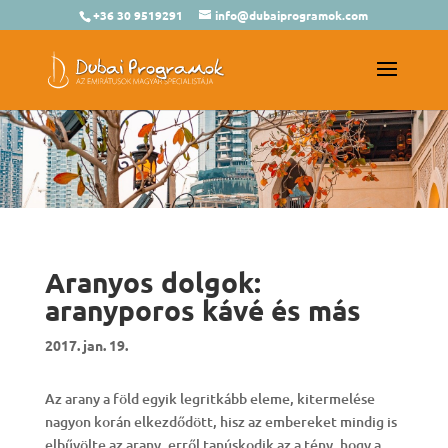
+36 30 9519291
info@dubaiprogramok.com
Aranyos dolgok:
aranyporos kávé és más
2017. jan. 19.
Az arany a föld egyik legritkább eleme, kitermelése
nagyon korán elkezdődött, hisz az embereket mindig is
elbűvölte az arany, erről tanúskodik az a tény, hogy a