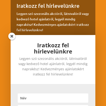
DubaiProgramok.com
Infinity in Dubai (
www.infinityindubai.com
) © 2015.
Adatkezelés
Iratkozz fel
hírlevelünkre
Iratkozz fel hírlevelünkre
Legyen szó szezonális akcióról, látnivalóról
Legyen szó szezonális akcióról, látnivalóról vagy
vagy kedvező hotel ajánlatról, legyél mindig
kedvező hotel ajánlatról, legyél mindig
naprakész! Kedvezményes ajánlatokért
naprakész! Kedvezményes ajánlatokért iratkozz
iratkozz fel hírlevelünkre!
fel hírlevelünkre!