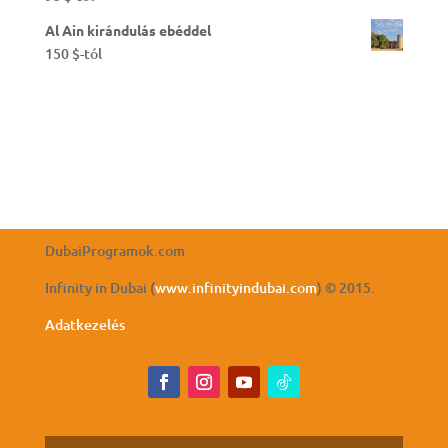
Esti tradicionális hajókázás vacsorával a
Marinán
95
$
-tól
Burj Khalifa kilátó belépőjegy 124. és 148.
emelet
65
$
-tól
Sivatagi túra vacsorával
95
$
-tól
Al Ain kirándulás ebéddel
150
$
-tól