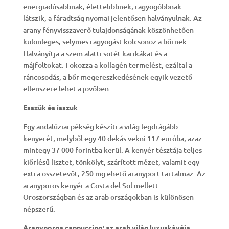
energiadúsabbnak, élettelibbnek, ragyogóbbnak
látszik, a fáradtság nyomai jelentősen halványulnak. Az
arany fényvisszaverő tulajdonságának köszönhetően
különleges, selymes ragyogást kölcsönöz a bőrnek.
Halványítja a szem alatti sötét karikákat és a
májfoltokat. Fokozza a kollagén termelést, ezáltal a
ráncosodás, a bőr megereszkedésének egyik vezető
ellenszere lehet a jövőben.
Esszük és isszuk
Egy andalúziai pékség készíti a világ legdrágább
kenyerét, melyből egy 40 dekás vekni 117 euróba, azaz
mintegy 37 000 forintba kerül. A kenyér tésztája teljes
kiőrlésű lisztet, tönkölyt, szárított mézet, valamit egy
extra összetevőt, 250 mg ehető aranyport tartalmaz. Az
aranyporos kenyér a Costa del Sol mellett
Oroszországban és az arab országokban is különösen
népszerű.
Aranyporos cappuccino: az arab világ luxuskávéja