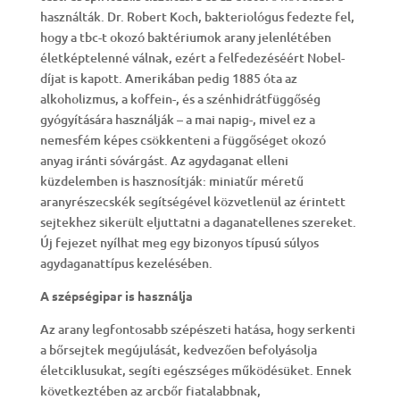
használták. Dr. Robert Koch, bakteriológus fedezte fel,
hogy a tbc-t okozó baktériumok arany jelenlétében
életképtelenné válnak, ezért a felfedezéséért Nobel-
díjat is kapott. Amerikában pedig 1885 óta az
alkoholizmus, a koffein-, és a szénhidrátfüggőség
gyógyítására használják – a mai napig-, mivel ez a
nemesfém képes csökkenteni a függőséget okozó
anyag iránti sóvárgást. Az agydaganat elleni
küzdelemben is hasznosítják: miniatűr méretű
aranyrészecskék segítségével közvetlenül az érintett
sejtekhez sikerült eljuttatni a daganatellenes szereket.
Új fejezet nyílhat meg egy bizonyos típusú súlyos
agydaganattípus kezelésében.
A szépségipar is használja
Az arany legfontosabb szépészeti hatása, hogy serkenti
a bőrsejtek megújulását, kedvezően befolyásolja
életciklusukat, segíti egészséges működésüket. Ennek
következtében az arcbőr fiatalabbnak,