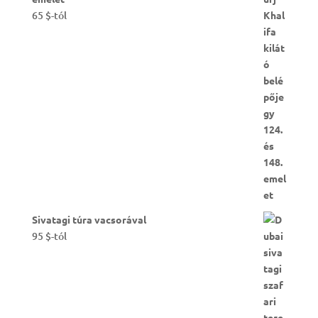
65
$
-tól
Sivatagi túra vacsorával
95
$
-tól