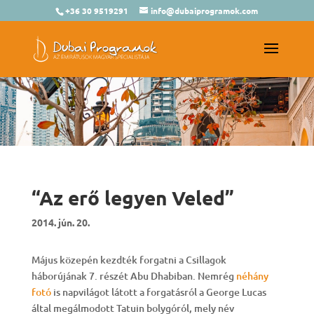
+36 30 9519291
info@dubaiprogramok.com
“Az erő legyen Veled”
2014. jún. 20.
Május közepén kezdték forgatni a Csillagok
háborújának 7. részét Abu Dhabiban. Nemrég
néhány
fotó
is napvilágot látott a forgatásról a George Lucas
által megálmodott Tatuin bolygóról, mely név