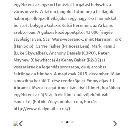
egyébként az egykori tunéziai forgatási helyszín, a
város neve is. A Tatuin (angolul Tatooine) a Csillagok
háborúja elképzelt világában egy nagyrészt homokkal
borított bolygó a Galaxis Külső Peremén, az Arkanis
szektorban. A galaxis középpontjától 43 000 fényév
távolságra van. Star Wars-veteránok, mint Harrison Ford
(Han Solo), Carrie Fisher (Princess Leia), Mark Hamill
(Luke Skywalker), Anthony Daniels (C3PO), Peter
Mayhew (Chewbacca) és Kenny Baker (R2-D2) is
visszatérnek a legendás sorozatba, de új arcok is
feltűnnek a filmben. A majd csak 2015. december 18-án
a mozikba kerülő 7. rész rendezője az Emmy díjas J.J.
Abrams először forgat Amerikán kívül filmet, korábban
egyébként az új Star Trek film rendezőjeként vált
ismertté. (Fotók: 7daysindubai.com, Forrás:
http://www.dailymail.co.uk/)