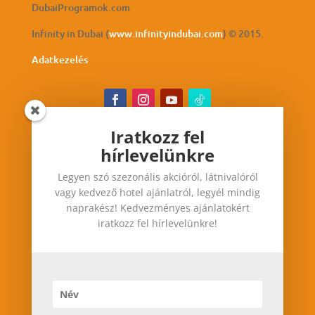
DubaiProgramok.com
Infinity in Dubai (
www.infinityindubai.com
) © 2015.
Adatkezelés
Iratkozz fel
hírlevelünkre
Iratkozz fel hírlevelünkre
Legyen szó szezonális akcióról, látnivalóról
Legyen szó szezonális akcióról, látnivalóról vagy
vagy kedvező hotel ajánlatról, legyél mindig
kedvező hotel ajánlatról, legyél mindig
naprakész! Kedvezményes ajánlatokért
naprakész! Kedvezményes ajánlatokért iratkozz
iratkozz fel hírlevelünkre!
fel hírlevelünkre!