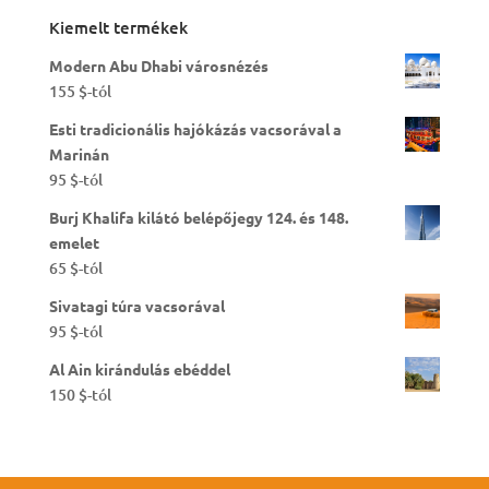
Kiemelt termékek
Modern Abu Dhabi városnézés
155
$
-tól
Esti tradicionális hajókázás vacsorával a
Marinán
95
$
-tól
Burj Khalifa kilátó belépőjegy 124. és 148.
emelet
65
$
-tól
Sivatagi túra vacsorával
95
$
-tól
Al Ain kirándulás ebéddel
150
$
-tól