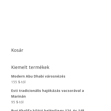
Kosár
Kiemelt termékek
Modern Abu Dhabi városnézés
155
$
-tól
Esti tradicionális hajókázás vacsorával a
Marinán
95
$
-tól
Burj Khalifa kilátó belépőjegy 124. és 148.