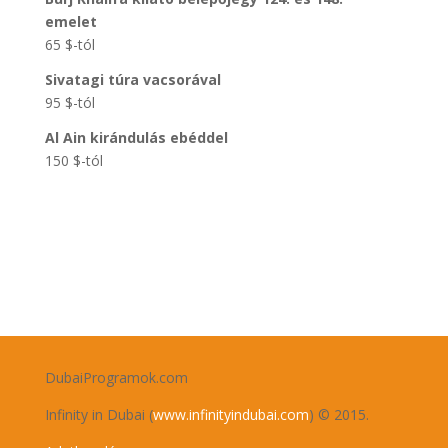
emelet
65
$
-tól
Sivatagi túra vacsorával
95
$
-tól
Al Ain kirándulás ebéddel
150
$
-tól
DubaiProgramok.com
Infinity in Dubai (
www.infinityindubai.com
) © 2015.