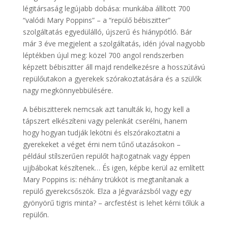
légitársaság legújabb dobása: munkába állított 700
“valódi Mary Poppins” – a “repülő bébiszitter”
szolgáltatás egyedülálló, újszerű és hiánypótló. Bár
már 3 éve megjelent a szolgáltatás, idén jóval nagyobb
léptékben újul meg: közel 700 angol rendszerben
képzett bébiszitter áll majd rendelkezésre a hosszútávú
repülőutakon a gyerekek szórakoztatására és a szülők
nagy megkönnyebbülésére.
A bébiszitterek nemcsak azt tanulták ki, hogy kell a
tápszert elkészíteni vagy pelenkát cserélni, hanem
hogy hogyan tudják lekötni és elszórakoztatni a
gyerekeket a véget érni nem tűnő utazásokon –
például stílszerűen repülőt hajtogatnak vagy éppen
ujjbábokat készítenek… És igen, képbe kerül az említett
Mary Poppins is: néhány trükköt is megtanítanak a
repülő gyerekcsőszök. Elza a Jégvarázsból vagy egy
gyönyörű tigris minta? – arcfestést is lehet kérni tőlük a
repülőn.