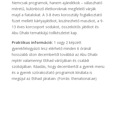
Nemcsak programok, hanem ajándékok – válaszható
méretű, különböző életkoroknak megfelelő várják
majd a fiatalokat. A 3-8 éves korosztály foglalkoztató
füzet mellett kártyajátékot, kiszínezhető maszkot, a 9-
13 éves korcsoport sodukot, összekötős játékot és
Abu Dhabi tematikájú tollkészletet kap.
Praktikus információ:
1 vagy 2 képzett
gyerekfelvigyázó lesz elérhető minden 6 óránál
hosszabb úton decembertől továbbá az Abu Dhabi
reptér valamennyi Etihad várójában és családi
szobájában. Ráadás, hogy decembertől a gyerek menü
és a gyerek szórakoztató programok kínálata is
megújul az Etihad járatain. (Forrás: thenational.ae)