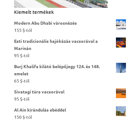
Kiemelt termékek
Modern Abu Dhabi városnézés
155
$
-tól
Esti tradicionális hajókázás vacsorával a
Marinán
95
$
-tól
Burj Khalifa kilátó belépőjegy 124. és 148.
emelet
65
$
-tól
Sivatagi túra vacsorával
95
$
-tól
Al Ain kirándulás ebéddel
150
$
-tól