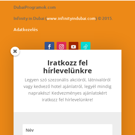
DubaiProgramok.com
Infinity in Dubai (
www.infinityindubai.com
) © 2015.
Adatkezelés
Iratkozz fel
hírlevelünkre
Iratkozz fel hírlevelünkre
Legyen szó szezonális akcióról, látnivalóról
Legyen szó szezonális akcióról, látnivalóról vagy
vagy kedvező hotel ajánlatról, legyél mindig
kedvező hotel ajánlatról, legyél mindig
naprakész! Kedvezményes ajánlatokért
naprakész! Kedvezményes ajánlatokért iratkozz
iratkozz fel hírlevelünkre!
fel hírlevelünkre!