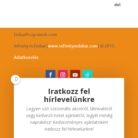
DubaiProgramok.com
Infinity in Dubai (
www.infinityindubai.com
) © 2015.
Adatkezelés
Iratkozz fel
hírlevelünkre
Iratkozz fel hírlevelünkre
Legyen szó szezonális akcióról, látnivalóról
Legyen szó szezonális akcióról, látnivalóról vagy
vagy kedvező hotel ajánlatról, legyél mindig
kedvező hotel ajánlatról, legyél mindig
naprakész! Kedvezményes ajánlatokért
naprakész! Kedvezményes ajánlatokért iratkozz
iratkozz fel hírlevelünkre!
fel hírlevelünkre!