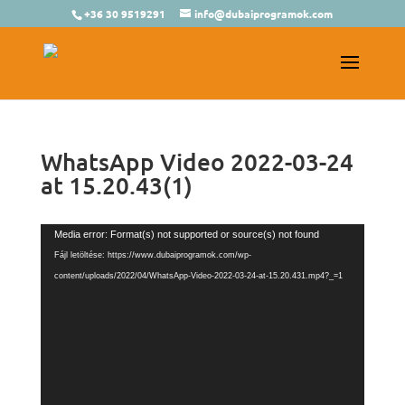
+36 30 9519291
info@dubaiprogramok.com
WhatsApp Video 2022-03-24
at 15.20.43(1)
Videólejátszó
Media error: Format(s) not supported or source(s) not found
Fájl letöltése: https://www.dubaiprogramok.com/wp-
content/uploads/2022/04/WhatsApp-Video-2022-03-24-at-15.20.431.mp4?_=1