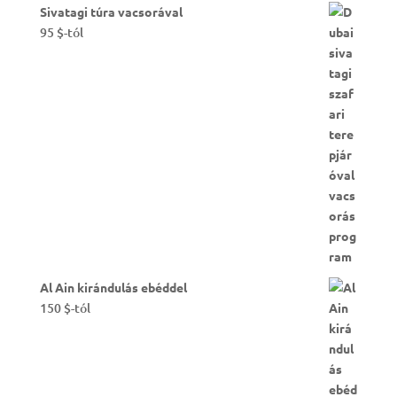
Sivatagi túra vacsorával
95
$
-tól
Al Ain kirándulás ebéddel
150
$
-tól