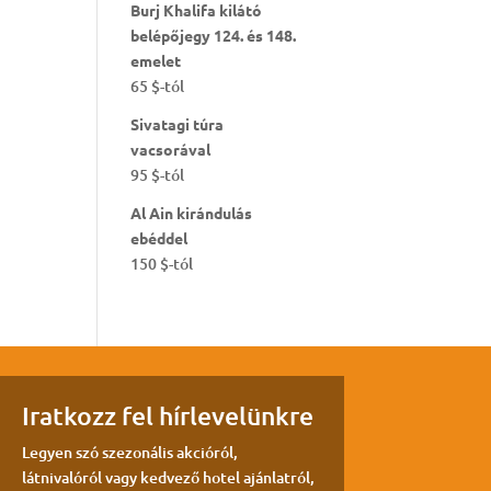
Burj Khalifa kilátó
belépőjegy 124. és 148.
emelet
65
$
-tól
Sivatagi túra
vacsorával
95
$
-tól
Al Ain kirándulás
ebéddel
150
$
-tól
Iratkozz fel hírlevelünkre
Legyen szó szezonális akcióról,
látnivalóról vagy kedvező hotel ajánlatról,