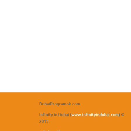
DubaiProgramok.com
Infinity in Dubai (
www.infinityindubai.com
) ©
2015.