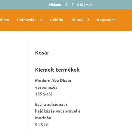
Fiókom
0 Elemek
rlista
Tudnivalók
Galéria
Rólunk
Kapcsolat
Kosár
Kiemelt termékek
Modern Abu Dhabi
városnézés
155
$
-tól
Esti tradicionális
hajókázás vacsorával a
Marinán
95
$
-tól