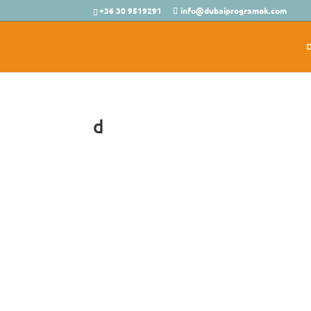
+36 30 9519291
info@dubaiprogramok.com
d