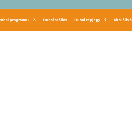
Dubai programok
Dubai szállás
Dubai repjegy
Aktuális á