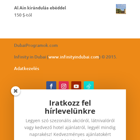
Al Ain kirándulás ebéddel
150
$
-tól
DubaiProgramok.com
Infinity in Dubai (
www.infinityindubai.com
) © 2015.
Adatkezelés
Iratkozz fel
hírlevelünkre
Iratkozz fel hírlevelünkre
Legyen szó szezonális akcióról, látnivalóról
Legyen szó szezonális akcióról, látnivalóról vagy
vagy kedvező hotel ajánlatról, legyél mindig
kedvező hotel ajánlatról, legyél mindig
naprakész! Kedvezményes ajánlatokért
naprakész! Kedvezményes ajánlatokért iratkozz