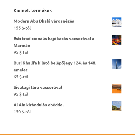
Kiemelt termékek
Modern Abu Dhabi városnézés
155
$
-tól
Esti tradicionális hajókázás vacsorával a
Marinán
95
$
-tól
Burj Khalifa kilátó belépőjegy 124. és 148.
emelet
65
$
-tól
Sivatagi túra vacsorával
95
$
-tól
Al Ain kirándulás ebéddel
150
$
-tól