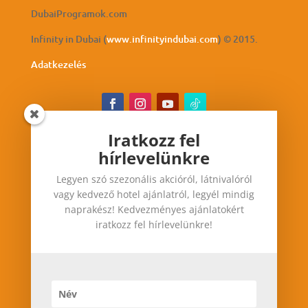
DubaiProgramok.com
Infinity in Dubai (
www.infinityindubai.com
) © 2015.
Adatkezelés
Iratkozz fel
hírlevelünkre
Iratkozz fel hírlevelünkre
Legyen szó szezonális akcióról, látnivalóról
Legyen szó szezonális akcióról, látnivalóról vagy
vagy kedvező hotel ajánlatról, legyél mindig
kedvező hotel ajánlatról, legyél mindig
naprakész! Kedvezményes ajánlatokért
naprakész! Kedvezményes ajánlatokért iratkozz
iratkozz fel hírlevelünkre!
fel hírlevelünkre!