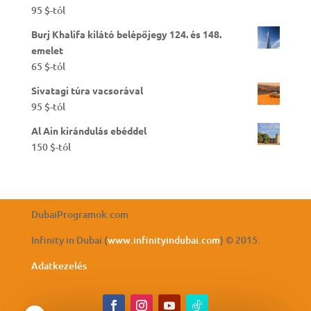
95
$
-tól
Burj Khalifa kilátó belépőjegy 124. és 148.
emelet
65
$
-tól
Sivatagi túra vacsorával
95
$
-tól
Al Ain kirándulás ebéddel
150
$
-tól
DubaiProgramok.com
Infinity in Dubai (
www.infinityindubai.com
) © 2015.
Adatkezelés