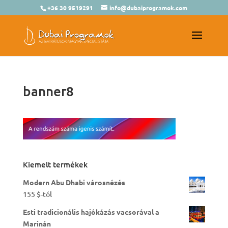
+36 30 9519291
info@dubaiprogramok.com
banner8
Kiemelt termékek
Modern Abu Dhabi városnézés
155
$
-tól
Esti tradicionális hajókázás vacsorával a
Marinán