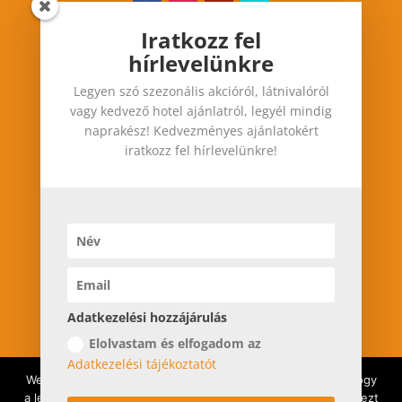
Iratkozz fel
hírlevelünkre
Iratkozz fel hírlevelünkre
Legyen szó szezonális akcióról, látnivalóról
Legyen szó szezonális akcióról, látnivalóról vagy
vagy kedvező hotel ajánlatról, legyél mindig
kedvező hotel ajánlatról, legyél mindig
naprakész! Kedvezményes ajánlatokért
naprakész! Kedvezményes ajánlatokért iratkozz
iratkozz fel hírlevelünkre!
fel hírlevelünkre!
Adatkezelési hozzájárulás
Adatkezelési hozzájárulás
Elolvastam és elfogadom az
Elolvastam és elfogadom az
Adatkezelési
Adatkezelési tájékoztatót
tájékoztatót
Weboldalunkon cookie-kat használunk annak érdekében, hogy
a lehető legjobb élményt nyújtsuk. Ha továbbra is használja ezt