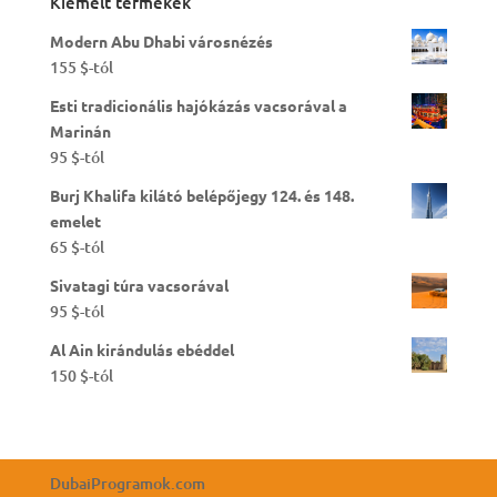
Kiemelt termékek
Modern Abu Dhabi városnézés
155
$
-tól
Esti tradicionális hajókázás vacsorával a
Marinán
95
$
-tól
Burj Khalifa kilátó belépőjegy 124. és 148.
emelet
65
$
-tól
Sivatagi túra vacsorával
95
$
-tól
Al Ain kirándulás ebéddel
150
$
-tól
DubaiProgramok.com