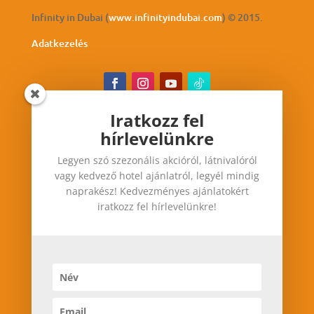
Infinity in Dubai (
www.infinityindubai.com
) © 2015.
Adatkezelés
Iratkozz fel
hírlevelünkre
Iratkozz fel hírlevelünkre
Legyen szó szezonális akcióról, látnivalóról
Legyen szó szezonális akcióról, látnivalóról vagy
vagy kedvező hotel ajánlatról, legyél mindig
kedvező hotel ajánlatról, legyél mindig
naprakész! Kedvezményes ajánlatokért
naprakész! Kedvezményes ajánlatokért iratkozz
iratkozz fel hírlevelünkre!
fel hírlevelünkre!