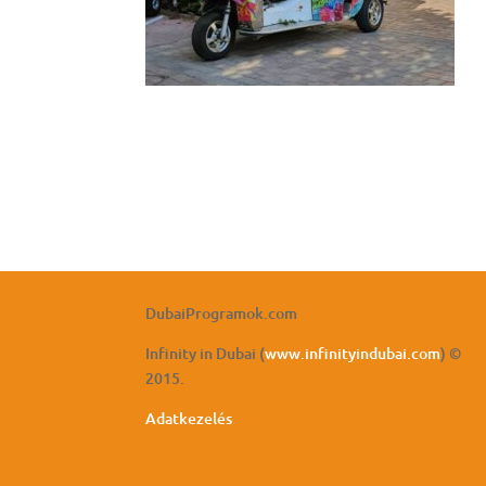
DubaiProgramok.com
Infinity in Dubai (
www.infinityindubai.com
) ©
2015.
Adatkezelés