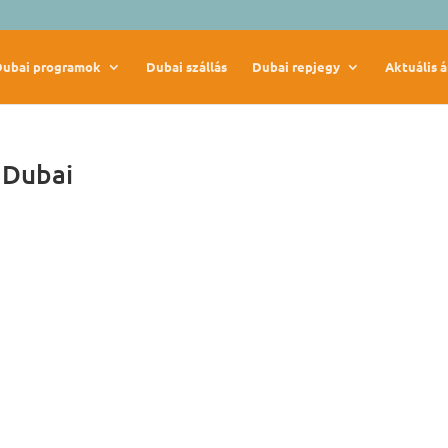
Dubai programok
Dubai szállás
Dubai repjegy
Aktuális á
 Dubai