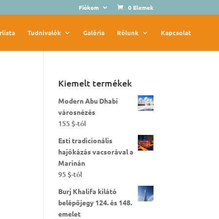
Fiókom
0 Elemek
rlista
Tudnivalók
Galéria
Rólunk
Kapcsolat
Kiemelt termékek
Modern Abu Dhabi
városnézés
155
$
-tól
Esti tradicionális
hajókázás vacsorával a
Marinán
95
$
-tól
Burj Khalifa kilátó
belépőjegy 124. és 148.
emelet