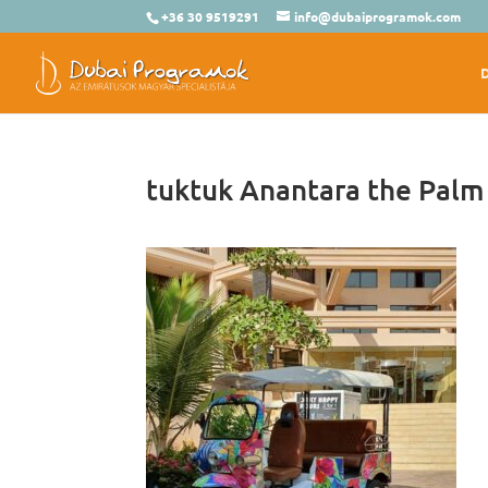
+36 30 9519291
info@dubaiprogramok.com
tuktuk Anantara the Palm