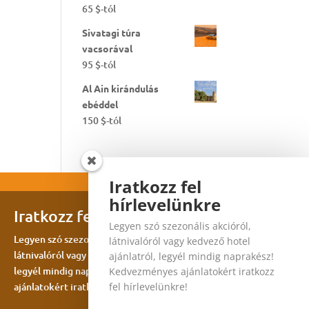
65
$
-tól
Sivatagi túra
vacsorával
95
$
-tól
Al Ain kirándulás
ebéddel
150
$
-tól
Iratkozz fel
hírlevelünkre
Iratkozz fel hírlevelünkre
Legyen szó szezonális akcióról,
Legyen szó szezonális akcióról,
látnivalóról vagy kedvező hotel
látnivalóról vagy kedvező hotel ajánlatról,
ajánlatról, legyél mindig naprakész!
legyél mindig naprakész! Kedvezményes
Kedvezményes ajánlatokért iratkozz
ajánlatokért iratkozz fel hírlevelünkre!
fel hírlevelünkre!