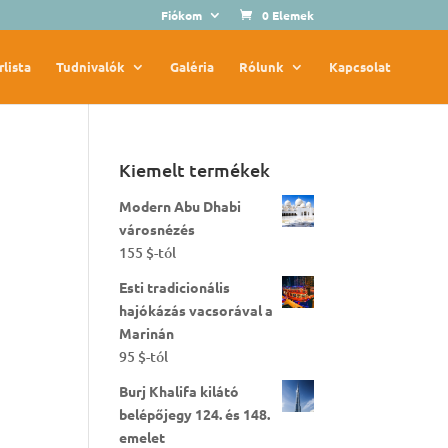
Fiókom
0 Elemek
rlista
Tudnivalók
Galéria
Rólunk
Kapcsolat
Kiemelt termékek
Modern Abu Dhabi
városnézés
155
$
-tól
Esti tradicionális
hajókázás vacsorával a
Marinán
95
$
-tól
Burj Khalifa kilátó
belépőjegy 124. és 148.
emelet