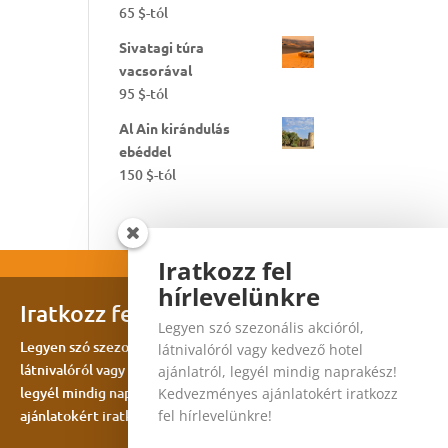
65
$
-tól
Sivatagi túra
vacsorával
95
$
-tól
Al Ain kirándulás
ebéddel
150
$
-tól
Iratkozz fel
hírlevelünkre
Iratkozz fel hírlevelünkre
Legyen szó szezonális akcióról,
Legyen szó szezonális akcióról,
látnivalóról vagy kedvező hotel
látnivalóról vagy kedvező hotel ajánlatról,
ajánlatról, legyél mindig naprakész!
legyél mindig naprakész! Kedvezményes
Kedvezményes ajánlatokért iratkozz
ajánlatokért iratkozz fel hírlevelünkre!
fel hírlevelünkre!