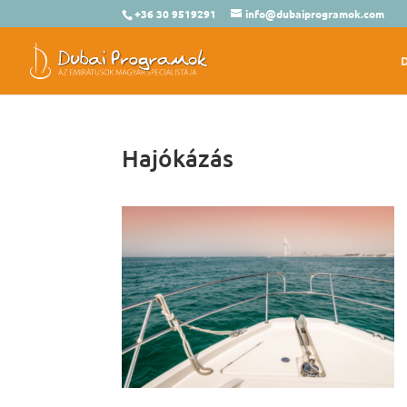
+36 30 9519291
info@dubaiprogramok.com
Hajókázás