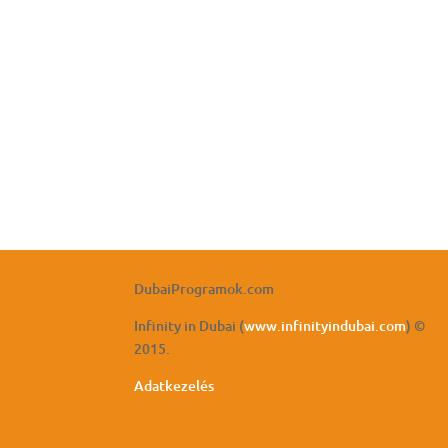
DubaiProgramok.com
Infinity in Dubai (
www.infinityindubai.com
) ©
2015.
Adatkezelés