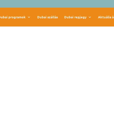
Dubai programok
Dubai szállás
Dubai repjegy
Aktuális á