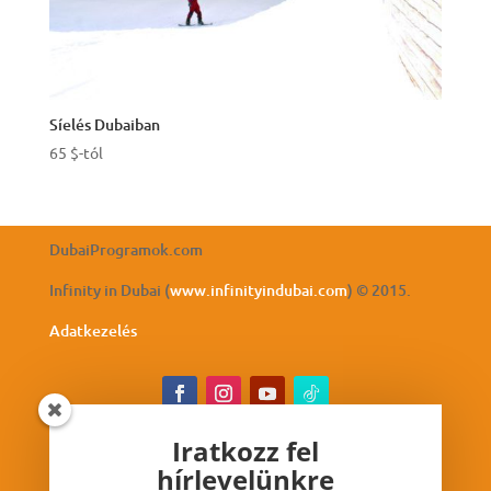
Síelés Dubaiban
65
$
-tól
DubaiProgramok.com
Infinity in Dubai (
www.infinityindubai.com
) © 2015.
Adatkezelés
Iratkozz fel
hírlevelünkre