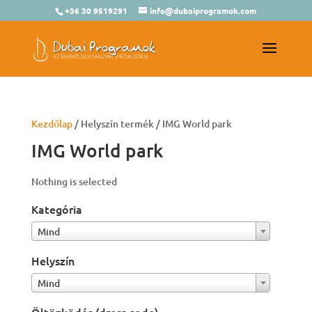
+36 30 9519291
info@dubaiprogramok.com
Kezdőlap
/ Helyszín termék / IMG World park
IMG World park
Nothing is selected
Kategória
Mind
Helyszín
Mind