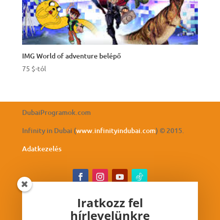
IMG World of adventure belépő
75
$
-tól
DubaiProgramok.com
Infinity in Dubai (
www.infinityindubai.com
) © 2015.
Adatkezelés
Iratkozz fel
hírlevelünkre