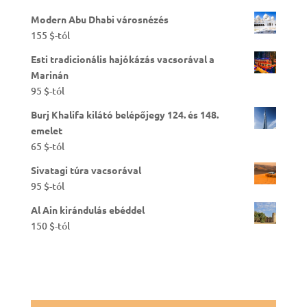
Modern Abu Dhabi városnézés
155
$
-tól
Esti tradicionális hajókázás vacsorával a
Marinán
95
$
-tól
Burj Khalifa kilátó belépőjegy 124. és 148.
emelet
65
$
-tól
Sivatagi túra vacsorával
95
$
-tól
Al Ain kirándulás ebéddel
150
$
-tól