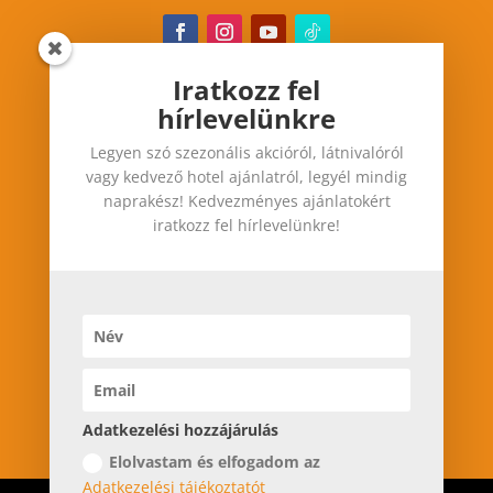
Iratkozz fel
hírlevelünkre
Iratkozz fel hírlevelünkre
Legyen szó szezonális akcióról, látnivalóról
Legyen szó szezonális akcióról, látnivalóról vagy
vagy kedvező hotel ajánlatról, legyél mindig
kedvező hotel ajánlatról, legyél mindig
naprakész! Kedvezményes ajánlatokért
naprakész! Kedvezményes ajánlatokért iratkozz
iratkozz fel hírlevelünkre!
fel hírlevelünkre!
Adatkezelési hozzájárulás
Adatkezelési hozzájárulás
Elolvastam és elfogadom az
Elolvastam és elfogadom az
Adatkezelési
Adatkezelési tájékoztatót
tájékoztatót