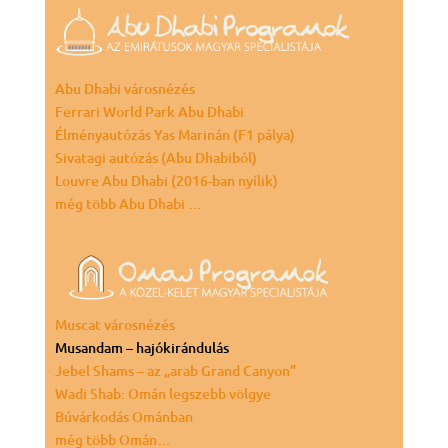
Abu Dhabi városnézés
Ferrari World Park Abu Dhabi
Élményautózás Yas Marinán (F1 pálya)
Sivatagi autózás (Abu Dhabiból)
Louvre Abu Dhabi (2016-ban nyílik)
még több Abu Dhabi …
Muscat városnézés
Musandam – hajókirándulás
Jebel Shams – az „arab Grand Canyon”
Wadi Shab: Omán legszebb völgye
Búvárkodás Ománban
még több Omán…