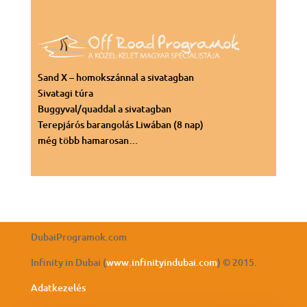
Sand X – homokszánnal a sivatagban
Sivatagi túra
Buggyval/quaddal a sivatagban
Terepjárós barangolás Liwában (8 nap)
még több hamarosan…
DubaiProgramok.com
Infinity in Dubai (
www.infinityindubai.com
) © 2015.
Adatkezelés