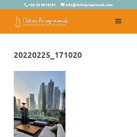
+36 30 9519291
info@dubaiprogramok.com
20220225_171020