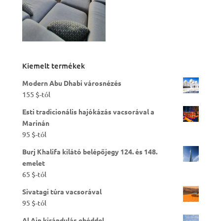
Kiemelt termékek
Modern Abu Dhabi városnézés
155
$
-tól
Esti tradicionális hajókázás vacsorával a
Marinán
95
$
-tól
Burj Khalifa kilátó belépőjegy 124. és 148.
emelet
65
$
-tól
Sivatagi túra vacsorával
95
$
-tól
Al Ain kirándulás ebéddel