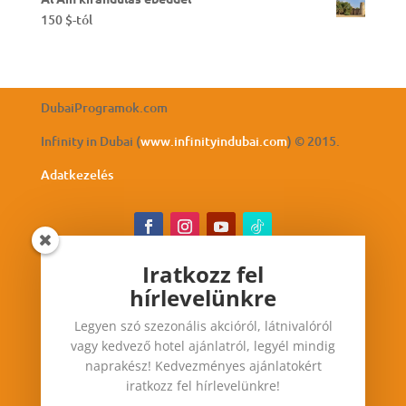
150
$
-tól
DubaiProgramok.com
Infinity in Dubai (
www.infinityindubai.com
) © 2015.
Adatkezelés
Iratkozz fel
hírlevelünkre
Iratkozz fel hírlevelünkre
Legyen szó szezonális akcióról, látnivalóról
Legyen szó szezonális akcióról, látnivalóról vagy
vagy kedvező hotel ajánlatról, legyél mindig
kedvező hotel ajánlatról, legyél mindig
naprakész! Kedvezményes ajánlatokért
naprakész! Kedvezményes ajánlatokért iratkozz
iratkozz fel hírlevelünkre!
fel hírlevelünkre!