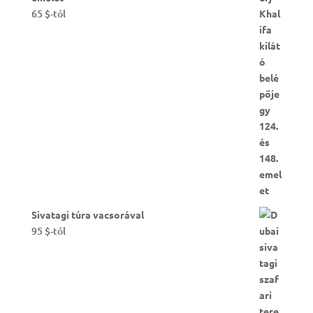
65
$
-tól
Sivatagi túra vacsorával
95
$
-tól