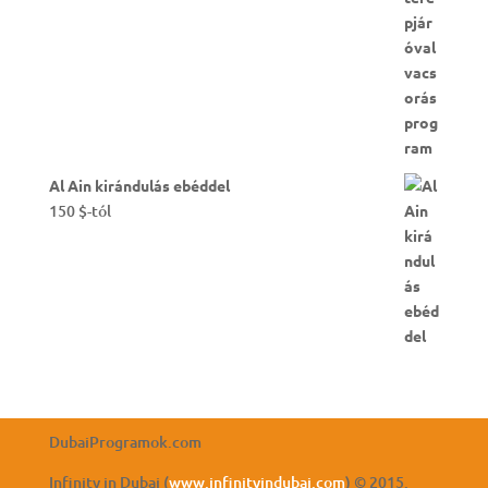
Al Ain kirándulás ebéddel
150
$
-tól
DubaiProgramok.com
Infinity in Dubai (
www.infinityindubai.com
) © 2015.