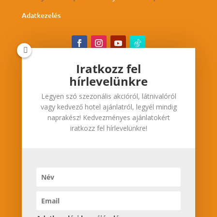
Adatkezelés
Iratkozz fel
hírlevelünkre
Iratkozz fel hírlevelünkre
Legyen szó szezonális akcióról, látnivalóról
Legyen szó szezonális akcióról, látnivalóról vagy
vagy kedvező hotel ajánlatról, legyél mindig
kedvező hotel ajánlatról, legyél mindig
naprakész! Kedvezményes ajánlatokért
naprakész! Kedvezményes ajánlatokért iratkozz
iratkozz fel hírlevelünkre!
fel hírlevelünkre!