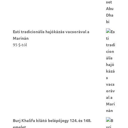
Esti tradicionális hajókázás vacsorával a
Marinán
95
$
-tól
Burj Khalifa kilátó belépőjegy 124. és 148.
emelet