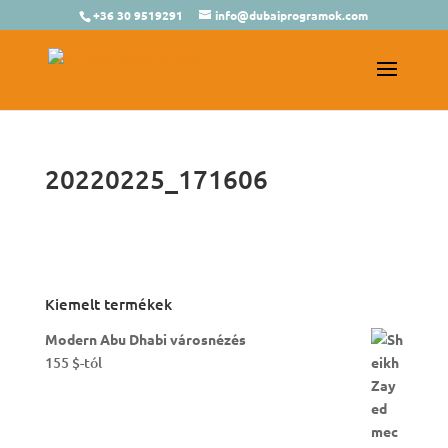
+36 30 9519291
info@dubaiprogramok.com
20220225_171606
Kiemelt termékek
Modern Abu Dhabi városnézés
155
$
-tól