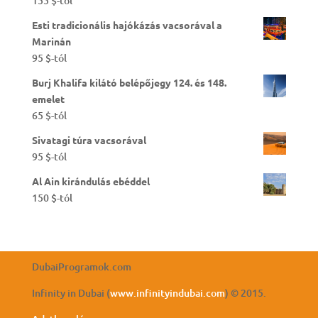
155
$
-tól
Esti tradicionális hajókázás vacsorával a
Marinán
95
$
-tól
Burj Khalifa kilátó belépőjegy 124. és 148.
emelet
65
$
-tól
Sivatagi túra vacsorával
95
$
-tól
Al Ain kirándulás ebéddel
150
$
-tól
DubaiProgramok.com
Infinity in Dubai (
www.infinityindubai.com
) © 2015.