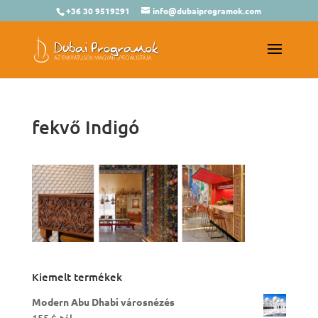
+36 30 9519291
info@dubaiprogramok.com
fekvő Indigó
Kiemelt termékek
Modern Abu Dhabi városnézés