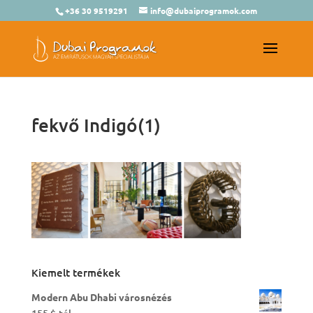
+36 30 9519291
info@dubaiprogramok.com
fekvő Indigó(1)
Kiemelt termékek
Modern Abu Dhabi városnézés