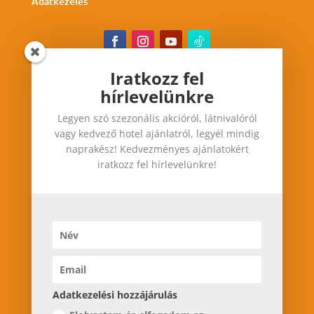
Adatkezelés
Iratkozz fel
hírlevelünkre
Iratkozz fel hírlevelünkre
Legyen szó szezonális akcióról, látnivalóról
Legyen szó szezonális akcióról, látnivalóról vagy
vagy kedvező hotel ajánlatról, legyél mindig
kedvező hotel ajánlatról, legyél mindig
naprakész! Kedvezményes ajánlatokért
naprakész! Kedvezményes ajánlatokért iratkozz
iratkozz fel hírlevelünkre!
fel hírlevelünkre!
Adatkezelési hozzájárulás
Adatkezelési hozzájárulás