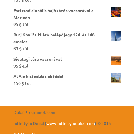
155
$
-tól
Esti tradicionális hajókázás vacsorával a
Marinán
95
$
-tól
Burj Khalifa kilátó belépőjegy 124. és 148.
emelet
65
$
-tól
Sivatagi túra vacsorával
95
$
-tól
Al Ain kirándulás ebéddel
150
$
-tól
DubaiProgramok.com
Infinity in Dubai (
www.infinityindubai.com
) © 2015.