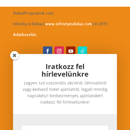
DubaiProgramok.com
Infinity in Dubai (
www.infinityindubai.com
) © 2015.
Adatkezelés
Iratkozz fel
hírlevelünkre
Iratkozz fel hírlevelünkre
Legyen szó szezonális akcióról, látnivalóról
Legyen szó szezonális akcióról, látnivalóról vagy
vagy kedvező hotel ajánlatról, legyél mindig
kedvező hotel ajánlatról, legyél mindig
naprakész! Kedvezményes ajánlatokért
naprakész! Kedvezményes ajánlatokért iratkozz
iratkozz fel hírlevelünkre!
fel hírlevelünkre!