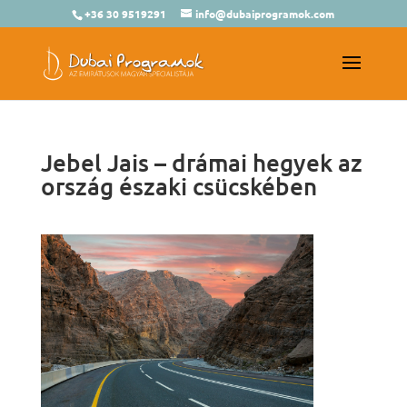
+36 30 9519291
info@dubaiprogramok.com
Jebel Jais – drámai hegyek az
ország északi csücskében