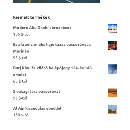
Kiemelt termékek
Modern Abu Dhabi városnézés
155
$
-tól
Esti tradicionális hajókázás vacsorával a
Marinán
95
$
-tól
Burj Khalifa kilátó belépőjegy 124. és 148.
emelet
65
$
-tól
Sivatagi túra vacsorával
95
$
-tól
Al Ain kirándulás ebéddel
150
$
-tól