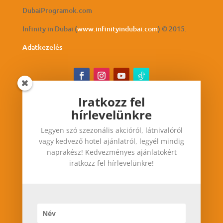
DubaiProgramok.com
Infinity in Dubai (
www.infinityindubai.com
) © 2015.
Adatkezelés
Iratkozz fel
hírlevelünkre
Iratkozz fel hírlevelünkre
Legyen szó szezonális akcióról, látnivalóról
Legyen szó szezonális akcióról, látnivalóról vagy
vagy kedvező hotel ajánlatról, legyél mindig
kedvező hotel ajánlatról, legyél mindig
naprakész! Kedvezményes ajánlatokért
naprakész! Kedvezményes ajánlatokért iratkozz
iratkozz fel hírlevelünkre!
fel hírlevelünkre!