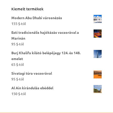
Kiemelt termékek
Modern Abu Dhabi városnézés
155
$
-tól
Esti tradicionális hajókázás vacsorával a
Marinán
95
$
-tól
Burj Khalifa kilátó belépőjegy 124. és 148.
emelet
65
$
-tól
Sivatagi túra vacsorával
95
$
-tól
Al Ain kirándulás ebéddel
150
$
-tól