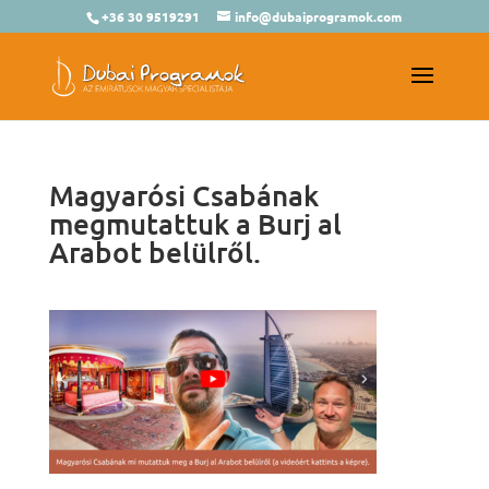
+36 30 9519291
info@dubaiprogramok.com
Magyarósi Csabának
megmutattuk a Burj al
Arabot belülről.