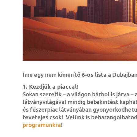
Íme egy nem kimerítő
6-os lista
a Dubajban 
1. Kezdjük a piaccal!
Sokan szeretik – a világon bárhol is járva – 
látványvilágával mindig betekintést kaphat
és fűszerpiac látványában gyönyörködhetün
tevetejes csoki. Velünk is bebarangolhatod
programunkra
!