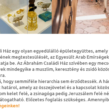
i Ház egy olyan egyedülálló épületegyüttes, amely
ének megtestesülését, az Egyesült Arab Emírségek
atja be. Az Ábrahám Családi Ház szívében egy mecs
yek mindegyike a muszlim, keresztény és zsidó köz
ra.
, hogy semmiféle hierarchia sem érződtessék. A h
határol, amely az összejövetel és a kapcsolat közö
om kelet felé, a zsinagóga pedig Jeruzsálem felé né
átogatható. Előzetes foglalás szükséges. Amennyi
égeinken!