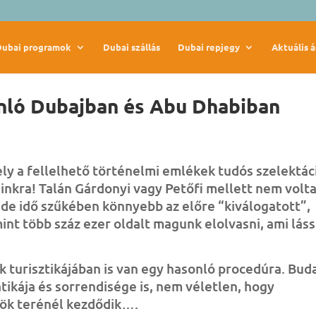
Dubai programok
Dubai szállás
Dubai repjegy
Aktuális á
jánló Dubajban és Abu Dhabiban
ly a fellelhető történelmi emlékek tudós szelektác
ainkra! Talán Gárdonyi vagy Petőfi mellett nem volt
, de idő szűkében könnyebb az előre “kiválogatott”,
int több száz ezer oldalt magunk elolvasni, ami láss
k turisztikájában is van egy hasonló procedúra. Bud
ikája és sorrendisége is, nem véletlen, hogy
ök terénél kezdődik….