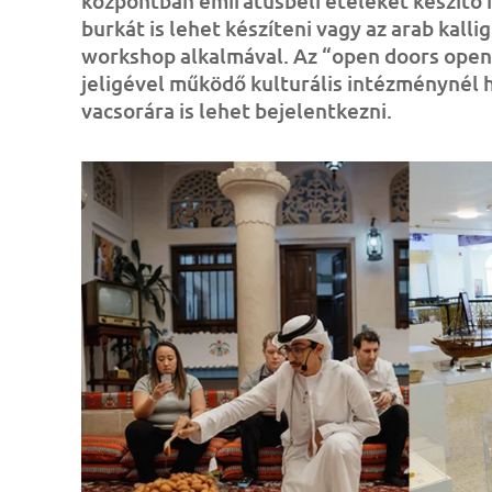
központban emirátusbeli ételeket készítő f
burkát is lehet készíteni vagy az arab kall
workshop alkalmával. Az “open doors open m
jeligével működő kulturális intézménynél
vacsorára is lehet bejelentkezni.