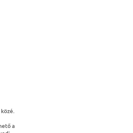
 közé.
hető a