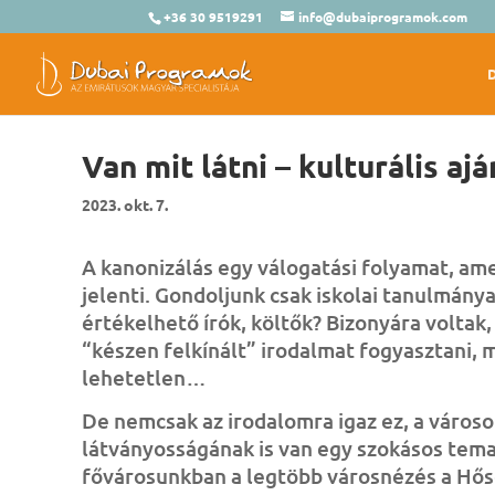
+36 30 9519291
info@dubaiprogramok.com
Van mit látni – kulturális a
2023. okt. 7.
A kanonizálás egy válogatási folyamat, ame
jelenti. Gondoljunk csak iskolai tanulmány
értékelhető írók, költők? Bizonyára voltak
“készen felkínált” irodalmat fogyasztani, m
lehetetlen…
De nemcsak az irodalomra igaz ez, a városo
látványosságának is van egy szokásos temat
fővárosunkban a legtöbb városnézés a Hős