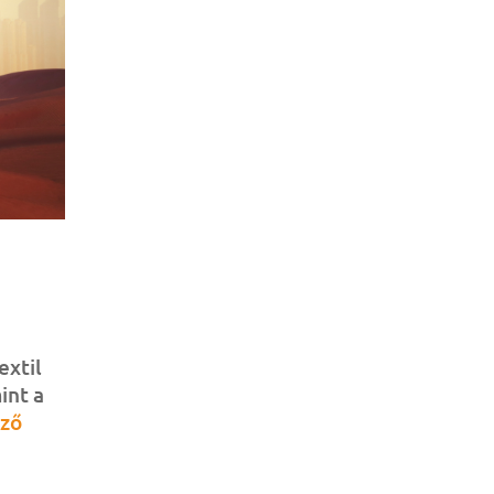
extil
int a
éző