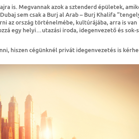
bajra is. Megvannak azok a sztenderd épületek, ami
ubaj sem csak a Burj al Arab – Burj Khalifa “tenge
rni az ország történelmébe, kultúrájába, arra is van
hozzá egy helyi…
utazási iroda,
idegenvezető
és sok-
ni, hiszen cégünknél privát idegenvezetés is kérhe