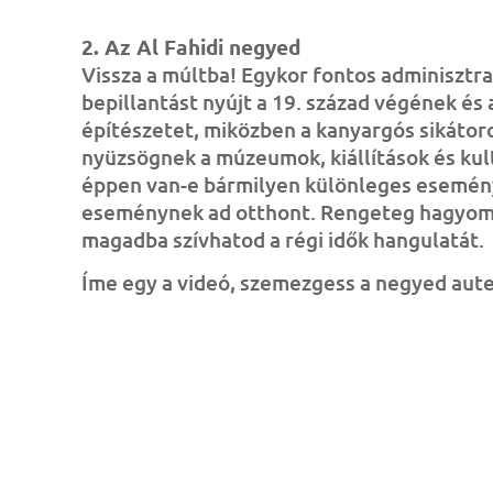
2. Az Al Fahidi negyed
Vissza a múltba! E
gykor fontos adminisztra
bepillantást nyújt a 19. század végének és 
építészetet, miközben a kanyargós sikátor
nyüzsögnek a múzeumok, kiállítások és kul
éppen van-e bármilyen különleges esemény,
eseménynek ad otthont.
Rengeteg hagyomán
magadba szívhatod a régi idők hangulatát.
Íme egy a videó, szemezgess a negyed auten