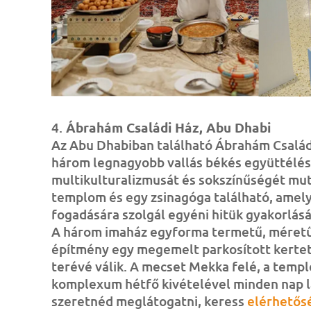
4.
Ábrahám Családi Ház, Abu Dhabi
Az Abu Dhabiban található Ábrahám Család
három legnagyobb vallás békés együttélés
multikulturalizmusát és sokszínűségét mut
templom és egy zsinagóga található, amel
fogadására szolgál egyéni hitük gyakorlásá
A három imaház egyforma termetű, méretű
építmény egy megemelt parkosított kertet 
terévé válik. A mecset Mekka felé, a templ
komplexum hétfő kivételével minden nap l
szeretnéd meglátogatni, keress
elérhetős