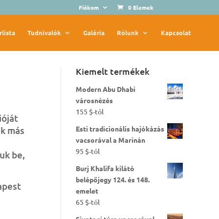
Fiókom
0 Elemek
rlista
Tudnivalók
Galéria
Rólunk
Kapcsolat
Kiemelt termékek
Modern Abu Dhabi
városnézés
155
$
-tól
ióját
ak más
Esti tradicionális hajókázás
vacsorával a Marinán
95
$
-tól
uk be,
Burj Khalifa kilátó
belépőjegy 124. és 148.
apest
emelet
65
$
-tól