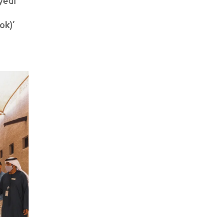
yedi
ok)’