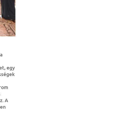
 a
et, egy
össégek
árom
s
z. A
ben