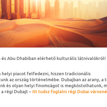
és Abu Dhabiban elérhető kulturális látnivalókról!
a helyi piacot felfedezni, hiszen tradicionális
unk az ország történelmébe. Dubajban az arany, a t
k és olyan helyi finomságot is megkóstolhatunk, m
 a régi Dubajt –
itt tudsz foglalni régi Dubai városn