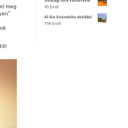
Sivatagi túra vacsorával
ket meg
95
$
-tól
lyen”
Al Ain kirándulás ebéddel
150
$
-tól
sok
tő!