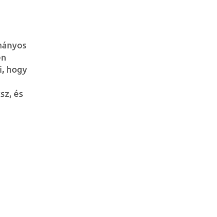
mányos
en
i, hogy
sz, és