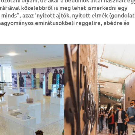
őzőtanfolyam, de akár a beduinok által használt eg
igráfiával közelebbről is meg lehet ismerkedni egy
inds”, azaz ‘nyitott ajtók, nyitott elmék (gondolat
 hagyományos emirátusokbeli reggelire, ebédre és