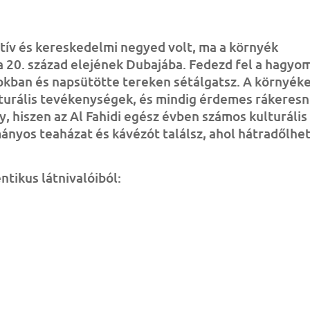
tív és kereskedelmi negyed volt, ma a környék
a 20. század elejének Dubajába.
Fedezd fel a hagyo
okban és napsütötte tereken sétálgatsz.
A környék
turális tevékenységek, és mindig érdemes rákeresn
 hiszen az Al Fahidi egész évben számos kulturális
yos teaházat és kávézót találsz, ahol hátradőlhet
tikus látnivalóiból: