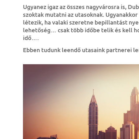
Ugyanez igaz az összes nagyvárosra is, Du
szoktak mutatni az utasoknak. Ugyanakkor D
létezik, ha valaki szeretne bepillantást nye
lehetőség… csak több időbe telik és kell 
idő….
Ebben tudunk leendő utasaink partnerei len