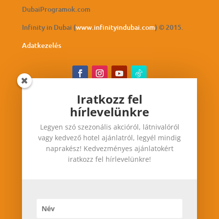
DubaiProgramok.com
Infinity in Dubai (
www.infinityindubai.com
) © 2015.
Adatkezelés
Iratkozz fel
hírlevelünkre
Iratkozz fel hírlevelünkre
Legyen szó szezonális akcióról, látnivalóról
Legyen szó szezonális akcióról, látnivalóról vagy
vagy kedvező hotel ajánlatról, legyél mindig
kedvező hotel ajánlatról, legyél mindig
naprakész! Kedvezményes ajánlatokért
naprakész! Kedvezményes ajánlatokért iratkozz
iratkozz fel hírlevelünkre!
fel hírlevelünkre!