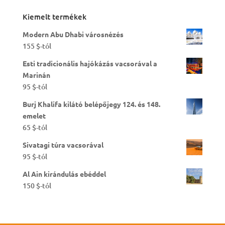
Kiemelt termékek
Modern Abu Dhabi városnézés
155
$
-tól
Esti tradicionális hajókázás vacsorával a
Marinán
95
$
-tól
Burj Khalifa kilátó belépőjegy 124. és 148.
emelet
65
$
-tól
Sivatagi túra vacsorával
95
$
-tól
Al Ain kirándulás ebéddel
150
$
-tól