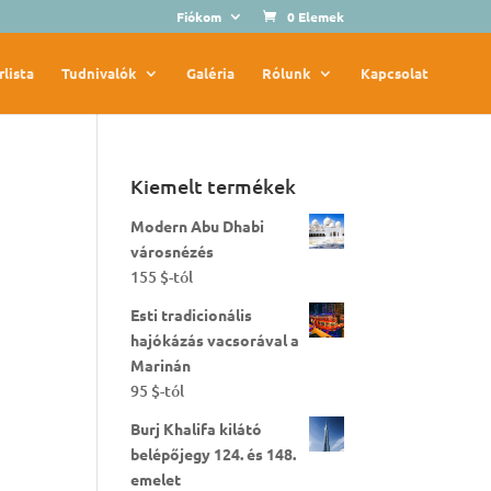
Fiókom
0 Elemek
rlista
Tudnivalók
Galéria
Rólunk
Kapcsolat
Kiemelt termékek
Modern Abu Dhabi
városnézés
155
$
-tól
Esti tradicionális
hajókázás vacsorával a
Marinán
95
$
-tól
Burj Khalifa kilátó
belépőjegy 124. és 148.
emelet