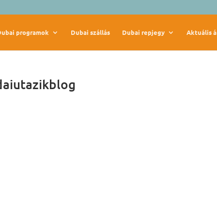
Dubai programok
Dubai szállás
Dubai repjegy
Aktuális á
daiutazikblog