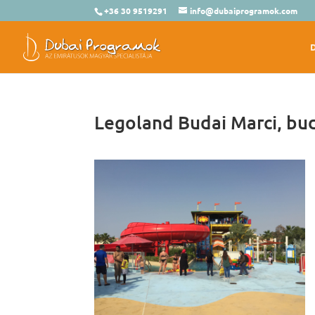
+36 30 9519291
info@dubaiprogramok.com
Legoland Budai Marci, bu