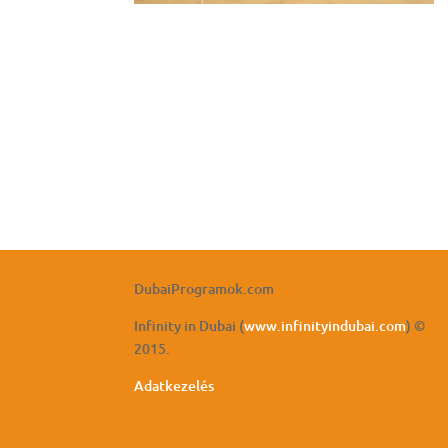
DubaiProgramok.com
Infinity in Dubai (
www.infinityindubai.com
) ©
2015.
Adatkezelés