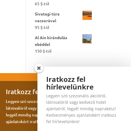
65
$
-tól
Sivatagi túra
vacsorával
95
$
-tól
Al Ain kirándulás
ebéddel
150
$
-tól
Iratkozz fel
hírlevelünkre
Iratkozz fel hírlevelünkre
Legyen szó szezonális akcióról,
Legyen szó szezonális akcióról,
látnivalóról vagy kedvező hotel
látnivalóról vagy kedvező hotel ajánlatról,
ajánlatról, legyél mindig naprakész!
legyél mindig naprakész! Kedvezményes
Kedvezményes ajánlatokért iratkozz
ajánlatokért iratkozz fel hírlevelünkre!
fel hírlevelünkre!