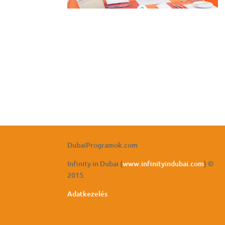
DubaiProgramok.com
Infinity in Dubai (
www.infinityindubai.com
) ©
2015.
Adatkezelés