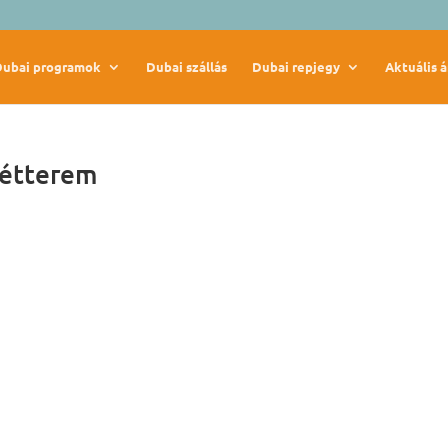
Dubai programok
Dubai szállás
Dubai repjegy
Aktuális á
 étterem