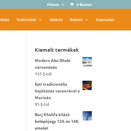
Fiókom
0 Elemek
rlista
Tudnivalók
Galéria
Rólunk
Kapcsolat
Kiemelt termékek
Modern Abu Dhabi
városnézés
155
$
-tól
Esti tradicionális
hajókázás vacsorával a
Marinán
95
$
-tól
Burj Khalifa kilátó
belépőjegy 124. és 148.
emelet