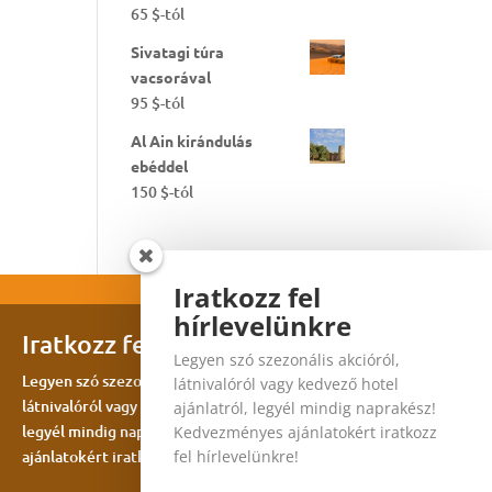
65
$
-tól
Sivatagi túra
vacsorával
95
$
-tól
Al Ain kirándulás
ebéddel
150
$
-tól
Iratkozz fel
hírlevelünkre
Iratkozz fel hírlevelünkre
Legyen szó szezonális akcióról,
Legyen szó szezonális akcióról,
látnivalóról vagy kedvező hotel
látnivalóról vagy kedvező hotel ajánlatról,
ajánlatról, legyél mindig naprakész!
legyél mindig naprakész! Kedvezményes
Kedvezményes ajánlatokért iratkozz
ajánlatokért iratkozz fel hírlevelünkre!
fel hírlevelünkre!