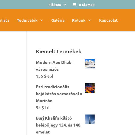
Fiókom
0 Elemek
rlista
Tudnivalók
Galéria
Rólunk
Kapcsolat
Kiemelt termékek
Modern Abu Dhabi
városnézés
155
$
-tól
Esti tradicionális
hajókázás vacsorával a
Marinán
95
$
-tól
Burj Khalifa kilátó
belépőjegy 124. és 148.
emelet