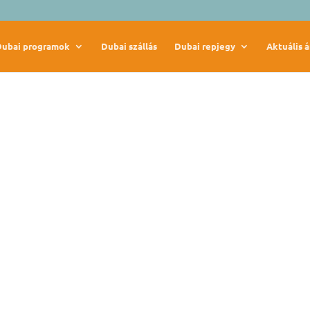
Dubai programok
Dubai szállás
Dubai repjegy
Aktuális á