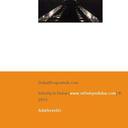
DubaiProgramok.com
Infinity in Dubai (
www.infinityindubai.com
) ©
2015.
Adatkezelés