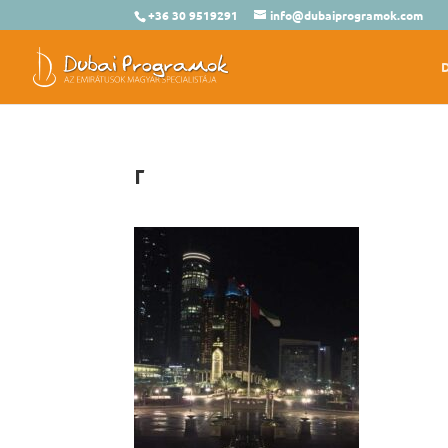
+36 30 9519291
info@dubaiprogramok.com
r