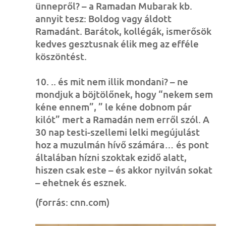
ünnepről? – a Ramadan Mubarak kb.
annyit tesz: Boldog vagy áldott
Ramadánt. Barátok, kollégák, ismerősök
kedves gesztusnak élik meg az efféle
köszöntést.
10. .. és mit nem illik mondani? – ne
mondjuk a böjtölőnek, hogy “nekem sem
kéne ennem”, ” le kéne dobnom pár
kilót” mert a Ramadán nem erről szól. A
30 nap testi-szellemi lelki megújulást
hoz a muzulmán hívő számára… és pont
általában hízni szoktak ezidő alatt,
hiszen csak este – és akkor nyilván sokat
– ehetnek és esznek.
(forrás: cnn.com)