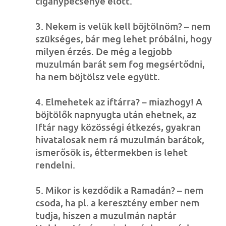
cigánypecsenye előtt.
3. Nekem is velük kell böjtölnöm? – nem
szükséges, bár meg lehet próbálni, hogy
milyen érzés. De még a legjobb
muzulmán barát sem fog megsértődni,
ha nem böjtölsz vele együtt.
4. Elmehetek az iftárra? – miazhogy! A
böjtölők napnyugta után ehetnek, az
Iftár nagy közösségi étkezés, gyakran
hivatalosak nem rá muzulmán barátok,
ismerősök is, éttermekben is lehet
rendelni.
5. Mikor is kezdődik a Ramadán? – nem
csoda, ha pl. a keresztény ember nem
tudja, hiszen a muzulmán naptár