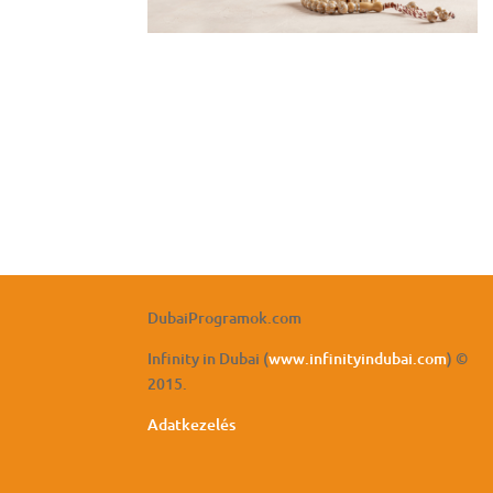
DubaiProgramok.com
Infinity in Dubai (
www.infinityindubai.com
) ©
2015.
Adatkezelés