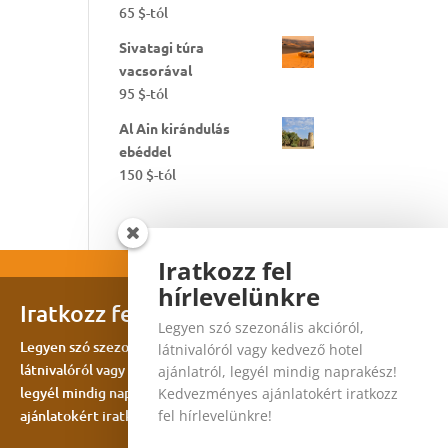
65
$
-tól
Sivatagi túra
vacsorával
95
$
-tól
Al Ain kirándulás
ebéddel
150
$
-tól
Iratkozz fel
hírlevelünkre
Iratkozz fel hírlevelünkre
Legyen szó szezonális akcióról,
Legyen szó szezonális akcióról,
látnivalóról vagy kedvező hotel
látnivalóról vagy kedvező hotel ajánlatról,
ajánlatról, legyél mindig naprakész!
legyél mindig naprakész! Kedvezményes
Kedvezményes ajánlatokért iratkozz
ajánlatokért iratkozz fel hírlevelünkre!
fel hírlevelünkre!