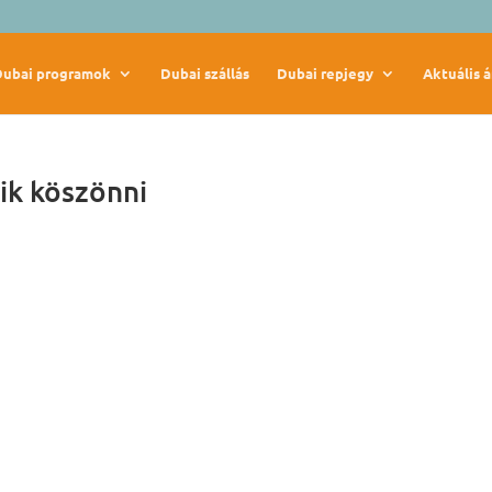
Dubai programok
Dubai szállás
Dubai repjegy
Aktuális á
ik köszönni