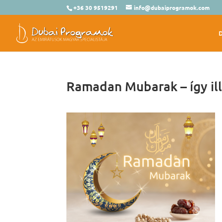
+36 30 9519291
info@dubaiprogramok.com
Ramadan Mubarak – így ill