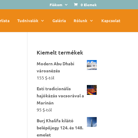
Fiókom
0 Elemek
rlista
Tudnivalók
Galéria
Rólunk
Kapcsolat
Kiemelt termékek
Modern Abu Dhabi
városnézés
155
$
-tól
Esti tradicionális
hajókázás vacsorával a
Marinán
95
$
-tól
Burj Khalifa kilátó
belépőjegy 124. és 148.
emelet