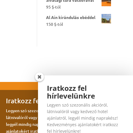
Sivatagi túra vacsorával
95
$
-tól
Al Ain kirándulás ebéddel
150
$
-tól
Iratkozz fel
hírlevelünkre
Iratkozz fel hírlevelünkre
Legyen szó szezonális akcióról,
Legyen szó szezonális akcióról,
látnivalóról vagy kedvező hotel
látnivalóról vagy kedvező hotel ajánlatról,
ajánlatról, legyél mindig naprakész!
legyél mindig naprakész! Kedvezményes
Kedvezményes ajánlatokért iratkozz
ajánlatokért iratkozz fel hírlevelünkre!
fel hírlevelünkre!