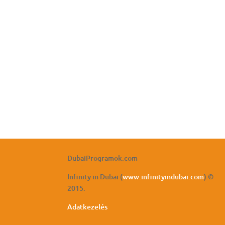
DubaiProgramok.com
Infinity in Dubai (
www.infinityindubai.com
) ©
2015.
Adatkezelés