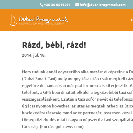
+36 30 9519291
info@dubaiprogramok.com
Rázd, bébi, rázd!
2014. júl. 18.
Nem tudunk ennél egyszerűbb alkalmazást elképzelni: a Dub
(Dubai Smart Taxi) mely megnyitása után csak meg kell rázni
egyelőre de hamarosan más platformokra is kiterjesztik. A
telefont, a GPS koordinátáit elküldi a legközelebbi taxi s
visszaigazolásaként. Ezután a taxi sofőr nevét és telefonsz
útját is nyomon követheti az utas és megtekintheti az útic
közlekedési társaság mind az öt partnerét, összesen közel 9
tömegközlekedés miatt nagyon népszerű a taxi szolgáltatás D
társaság. (Forrás: gulfnews.com)