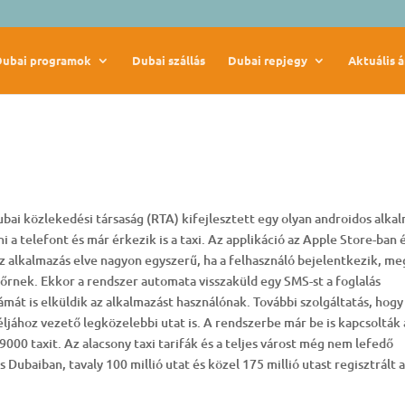
Dubai programok
Dubai szállás
Dubai repjegy
Aktuális á
ai közlekedési társaság (RTA) kifejlesztett egy olyan androidos alka
 a telefont és már érkezik is a taxi. Az applikáció az Apple Store-ban 
z alkalmazás elve nagyon egyszerű, ha a felhasználó bejelentkezik, me
ofőrnek. Ekkor a rendszer automata visszaküld egy SMS-st a foglalás
ámát is elküldik az alkalmazást használónak. További szolgáltatás, hogy 
éljához vezető legközelebbi utat is. A rendszerbe már be is kapcsolták 
000 taxit. Az alacsony taxi tarifák és a teljes várost még nem lefedő
ubaiban, tavaly 100 millió utat és közel 175 millió utast regisztrált a