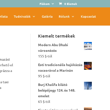
Fiókom
0 Elemek
rlista
Tudnivalók
Galéria
Rólunk
Kapcsolat
Kiemelt termékek
Modern Abu Dhabi
városnézés
155
$
-tól
lmazást
Esti tradicionális hajókázás
érhető el
vacsorával a Marinán
grázza a
95
$
-tól
a taxi
Burj Khalifa kilátó
a
belépőjegy 124. és 148.
emelet
65
$
-tól