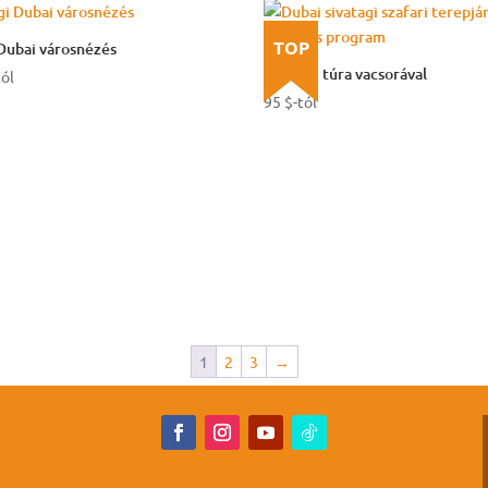
TOP
Dubai városnézés
Sivatagi túra vacsorával
tól
95
$
-tól
1
2
3
→