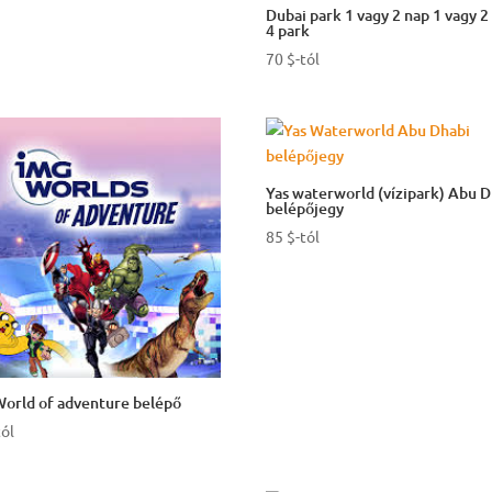
Dubai park 1 vagy 2 nap 1 vagy 2
4 park
70
$
-tól
Yas waterworld (vízipark) Abu D
belépőjegy
85
$
-tól
orld of adventure belépő
tól