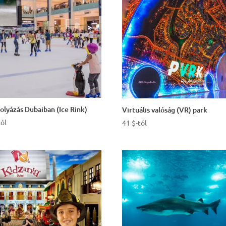
olyázás Dubaiban (Ice Rink)
Virtuális valóság (VR) park
tól
41
$
-tól