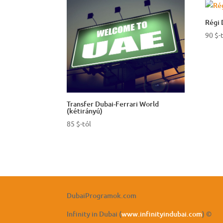
Régi 
90
$
-
Transfer Dubai-Ferrari World
(kétirányú)
85
$
-tól
DubaiProgramok.com
Infinity in Dubai (
www.infinityindubai.com
) ©