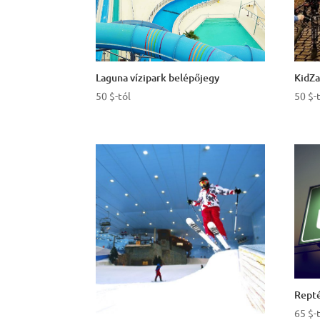
KidZa
Laguna vízipark belépőjegy
50
$
-
50
$
-tól
Repté
65
$
-