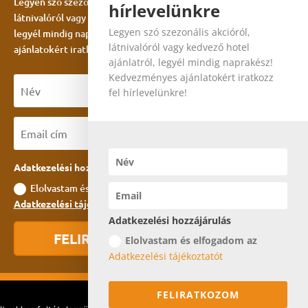
Legyen szó szezonális akcióról,
hírlevelünkre
látnivalóról vagy kedvező hotel ajánlatról,
Legyen szó szezonális akcióról,
legyél mindig naprakész! Kedvezményes
látnivalóról vagy kedvező hotel
ajánlatokért iratkozz fel hírlevelünkre!
ajánlatról, legyél mindig naprakész!
Kedvezményes ajánlatokért iratkozz
fel hírlevelünkre!
Adatkezelési hozzájárulás
Elolvastam és elfogadom az
Adatkezelési tájékoztatót
Adatkezelési hozzájárulás
FELIRATKOZOM
Elolvastam és elfogadom az
Adatkezelési tájékoztatót
FELIRATKOZOM