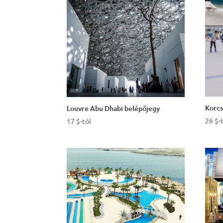
to
high
Korcs
Louvre Abu Dhabi belépőjegy
26
$
-
17
$
-tól