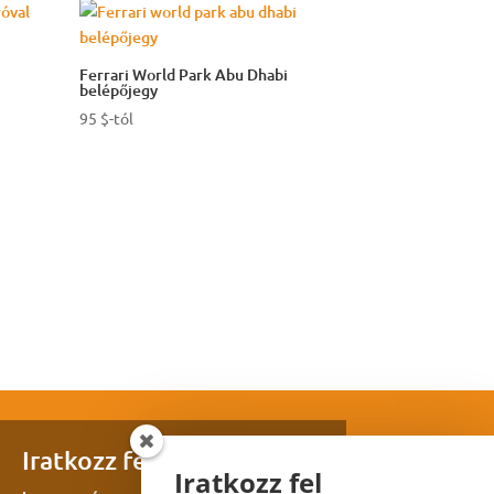
Ferrari World Park Abu Dhabi
belépőjegy
95
$
-tól
Iratkozz fel hírlevelünkre
Iratkozz fel