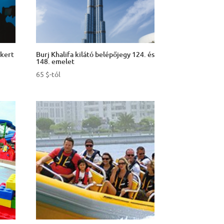
tkert
Burj Khalifa kilátó belépőjegy 124. és
148. emelet
65
$
-tól