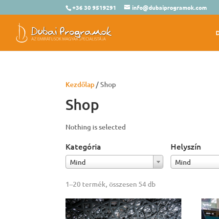
+36 30 9519291
info@dubaiprogramok.com
Kezdőlap
/ Shop
Shop
Nothing is selected
Kategória
Helyszín
Mind
Mind
Sorted
1–20 termék, összesen 54 db
by
price:
low