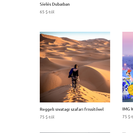
Síelés Dubaiban
65
$
-tól
IMG W
Reggeli sivatagi szafari frissítővel
75
$
-
75
$
-tól