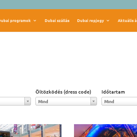
Dubai programok
Dubai szállás
Dubai repjegy
Aktuális á
Öltözködés (dress code)
Időtartam
Mind
Mind