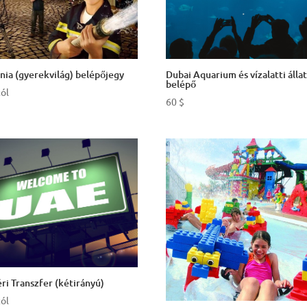
nia (gyerekvilág) belépőjegy
Dubai Aquarium és vízalatti álla
belépő
tól
60
$
ri Transzfer (kétirányú)
tól