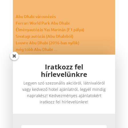
150
$
-tól
Iratkozz fel
hírlevelünkre
Legyen szó szezonális akcióról, látnivalóról
Abu Dhabi városnézés
vagy kedvező hotel ajánlatról, legyél mindig
Ferrari World Park Abu Dhabi
naprakész! Kedvezményes ajánlatokért
Élményautózás Yas Marinán (F1 pálya)
iratkozz fel hírlevelünkre!
Sivatagi autózás (Abu Dhabiból)
Louvre Abu Dhabi (2016-ban nyílik)
még több Abu Dhabi …