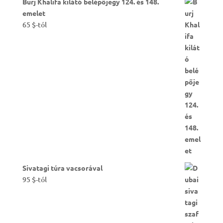
Burj Khalifa kilátó belépőjegy 124. és 148.
emelet
65
$
-tól