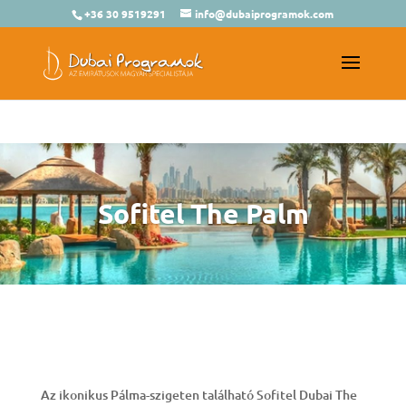
+36 30 9519291
info@dubaiprogramok.com
Sofitel The Palm
Az ikonikus Pálma-szigeten található Sofitel Dubai The