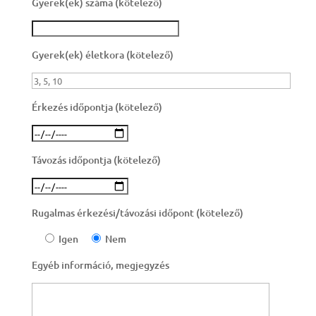
Gyerek(ek) száma (kötelező)
Gyerek(ek) életkora (kötelező)
Érkezés időpontja (kötelező)
Távozás időpontja (kötelező)
Rugalmas érkezési/távozási időpont (kötelező)
Igen
Nem
Egyéb információ, megjegyzés