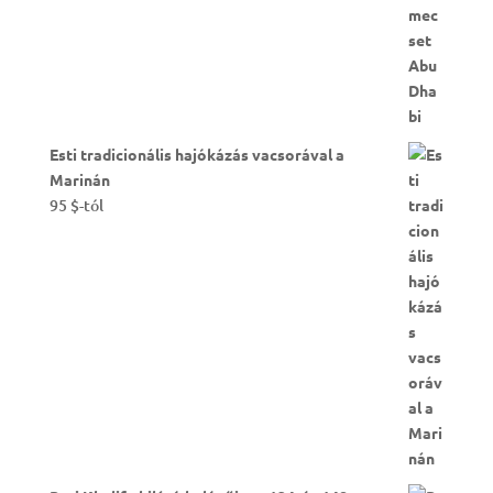
Kiemelt termékek
Modern Abu Dhabi városnézés
155
$
-tól
Esti tradicionális hajókázás vacsorával a
Marinán
95
$
-tól