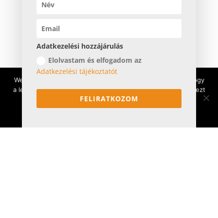
Muscat városnézés
Musandam – hajókirándulás
Jebel Shams – az „arab Grand Canyon”
Adatkezelési hozzájárulás
Wadi Shab: Omán legszebb völgye
Elolvastam és elfogadom az
Búvárkodás Ománban
Adatkezelési tájékoztatót
még több Omán:
omanprogramok.com
Weboldalunkon cookie-kat használunk annak érdekében, hogy
a lehető legjobb élményt nyújtsuk. Ha továbbra is használja ezt
FELIRATKOZOM
az oldalt, akkor feltételezzük, hogy elégedett vagy vele.
Ok
Sand X – homokszánnal a sivatagban
Sivatagi túra
Buggyval/quaddal a sivatagban
Terepjárós barangolás Liwában (8 nap)
még több hamarosan…