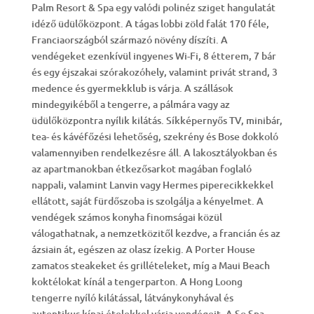
Palm Resort & Spa egy valódi polinéz sziget hangulatát
idéző üdülőközpont. A tágas lobbi zöld falát 170 féle,
Franciaországból származó növény díszíti. A
vendégeket ezenkívül ingyenes Wi-Fi, 8 étterem, 7 bár
és egy éjszakai szórakozóhely, valamint privát strand, 3
medence és gyermekklub is várja. A szállások
mindegyikéből a tengerre, a pálmára vagy az
üdülőközpontra nyílik kilátás. Síkképernyős TV, minibár,
tea- és kávéfőzési lehetőség, szekrény és Bose dokkoló
valamennyiben rendelkezésre áll. A lakosztályokban és
az apartmanokban étkezősarkot magában foglaló
nappali, valamint Lanvin vagy Hermes piperecikkekkel
ellátott, saját fürdőszoba is szolgálja a kényelmet. A
vendégek számos konyha finomságai közül
válogathatnak, a nemzetközitől kezdve, a francián és az
ázsiain át, egészen az olasz ízekig. A Porter House
zamatos steakeket és grillételeket, míg a Maui Beach
koktélokat kínál a tengerparton. A Hong Loong
tengerre nyíló kilátással, látványkonyhával és
autentikus kínai ételekkel várja vendégeit. A So Spa