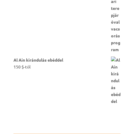
Sivatagi túra vacsorával
95
$
-tól
Al Ain kirándulás ebéddel