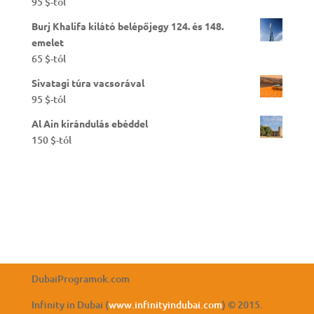
95
$
-tól
Burj Khalifa kilátó belépőjegy 124. és 148.
emelet
65
$
-tól
Sivatagi túra vacsorával
95
$
-tól
Al Ain kirándulás ebéddel
150
$
-tól
DubaiProgramok.com
Infinity in Dubai (
www.infinityindubai.com
) © 2015.