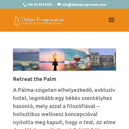
+36 30 9519291
info@dubaiprogramok.com
Retreat the Palm
A Pálma-szigeten elhelyezkedő, exkluzív
hotel, leginkább egy békés szentélyhez
hasonló, mely azzal a filozófiával –
holisztikus wellness koncepcióval
nyitotta meg kapuit, hogy
a test, az elme