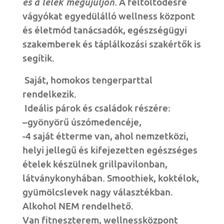
és a lélek megújuljon
. A feltöltődésre
vágyókat egyedülálló wellness központ
és életmód tanácsadók, egészségügyi
szakemberek és táplálkozási szakértők is
segítik.
Saját, homokos tengerparttal
rendelkezik
.
I
deális párok és családok részére:
–
gyönyörű
úszómedencéje,
-4 s
aját étterme van, ahol nemzetközi,
helyi jellegű és kifejezetten egészséges
ételek készülnek grillpavilonban,
látványkonyhában. Smoothiek, koktélok,
gyümölcslevek nagy választékban.
Alkohol NEM rendelhető.
Van
fitneszterem, wellnessközpont