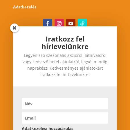
Adatkezelés
Iratkozz fel
hírlevelünkre
Iratkozz fel hírlevelünkre
Legyen szó szezonális akcióról, látnivalóról
Legyen szó szezonális akcióról, látnivalóról vagy
vagy kedvező hotel ajánlatról, legyél mindig
kedvező hotel ajánlatról, legyél mindig
naprakész! Kedvezményes ajánlatokért
naprakész! Kedvezményes ajánlatokért iratkozz
iratkozz fel hírlevelünkre!
fel hírlevelünkre!
Adatkezelési hozzájárulás
Adatkezelési hozzájárulás