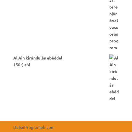
Al Ain kirándulás ebéddel
150
$
-tól
DubaiProgramok.com