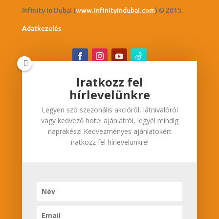
Infinity in Dubai (
www.infinityindubai.com
) © 2015.
Adatkezelés
Iratkozz fel
hírlevelünkre
Iratkozz fel hírlevelünkre
Legyen szó szezonális akcióról, látnivalóról
Legyen szó szezonális akcióról, látnivalóról vagy
vagy kedvező hotel ajánlatról, legyél mindig
kedvező hotel ajánlatról, legyél mindig
naprakész! Kedvezményes ajánlatokért
naprakész! Kedvezményes ajánlatokért iratkozz
iratkozz fel hírlevelünkre!
fel hírlevelünkre!