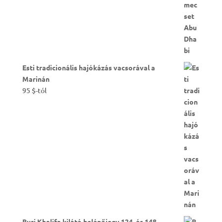
Esti tradicionális hajókázás vacsorával a
Marinán
95
$
-tól
Burj Khalifa kilátó belépőjegy 124. és 148.