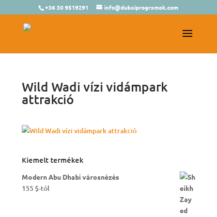
+36 30 9519291
info@dubaiprogramok.com
Wild Wadi vízi vidámpark
attrakció
Kiemelt termékek
Modern Abu Dhabi városnézés
155
$
-tól