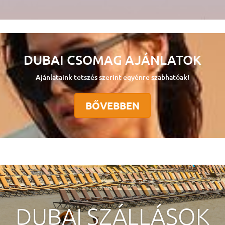
DUBAI CSOMAG AJÁNLATOK
Ajánlataink tetszés szerint egyénre szabhatóak!
BŐVEBBEN
DUBAI SZÁLLÁSOK