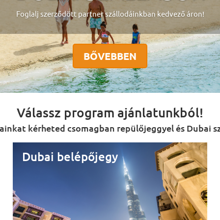
Foglalj szerződött partner szállodáinkban kedvező áron!
BŐVEBBEN
Válassz program ajánlatunkból!
inkat kérheted csomagban repülőjeggyel és Dubai szá