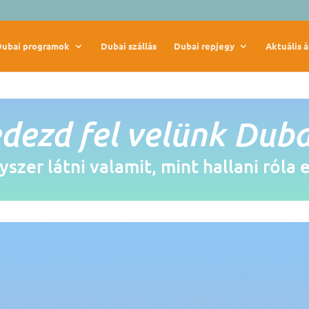
Dubai programok
Dubai szállás
Dubai repjegy
Aktuális á
dezd fel velünk Duba
szer látni valamit, mint hallani róla 