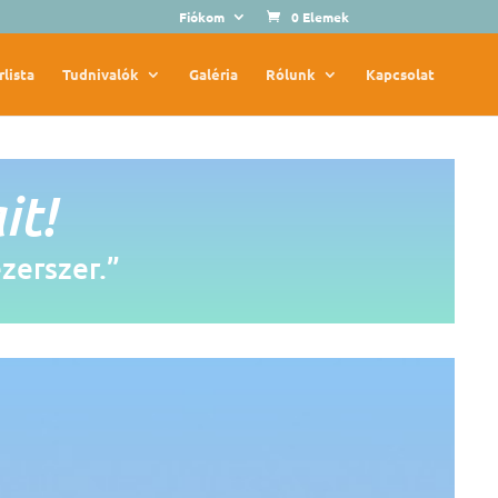
Fiókom
0 Elemek
rlista
Tudnivalók
Galéria
Rólunk
Kapcsolat
it!
ezerszer.”