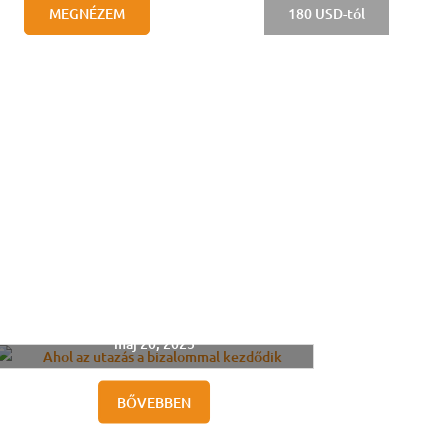
Ahol az utazás a bizalommal
kezdődik
máj 20, 2025
BŐVEBBEN