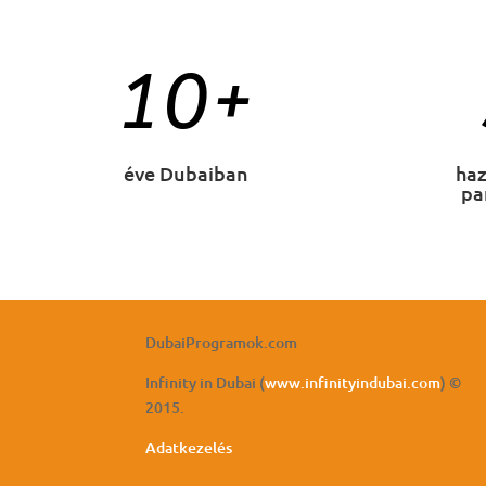
10+
éve Dubaiban
haz
pa
DubaiProgramok.com
Infinity in Dubai (
www.infinityindubai.com
) ©
2015.
Adatkezelés