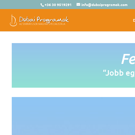
+36 30 9519291
info@dubaiprogramok.com
Fe
“Jobb egy