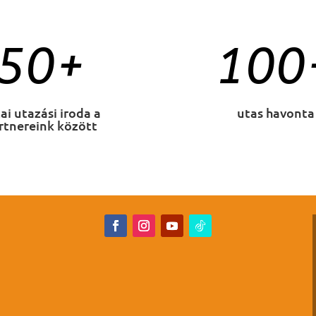
50+
100
ai utazási iroda a
utas havonta
rtnereink között